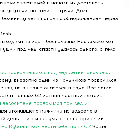
звали спасателей и начали их доставать.
, укутали, но сами застряли. Долго
 В больницу дети попали с обморожением через
Mash.
ыходили на лед – бесполезно. Несколько лет
ушли под лед. спасти удалось одного, а тела
ас провалившихся под лед детей: рисковал
оему, внезапно один из мальчиков провалился
енок, но он тоже оказался в воде. Все могло
детям пришел 62-летний местный житель.
а велосипеде провалился под лед и
варя утонувшего мужчину на водоеме в
ый день поиски результатов не принесли.
на Кубани : как вести себя при ЧС?
Чаще