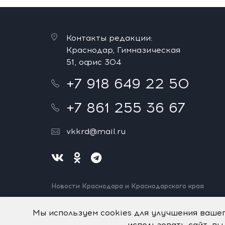
Контакты редакции:
Краснодар, Гимназическая
51, офис 304
+7 918 649 22 50
+7 861 255 36 67
vkkrd@mail.ru
Новости Краснодара и Краснодарского края
Нашли ошибку? Выделите и нажмите Ctrl+Enter.
Спасибо!
Мы используем cookies для улучшения ваше
использовать сайт, вы