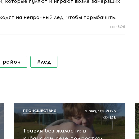
и, которые гуляют и играют возле замерзших
ходят на непрочный лед, чтобы порыбачить.
1806
й район
#лед
ПРОИСШЕСТВИЯ
6 августа 2026
128
Травля без жалости: в
кубанском селе подростка-