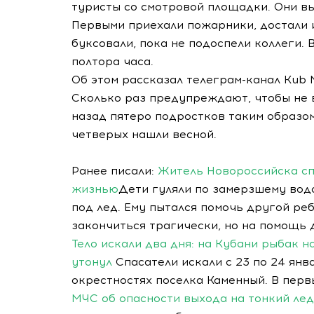
туристы со смотровой площадки. Они вы
Первыми приехали пожарники, достали их
буксовали, пока не подоспели коллеги.
полтора часа.
Об этом рассказал телеграм-канал Kub 
Сколько раз предупреждают, чтобы не в
назад пятеро подростков таким образом 
четверых нашли весной.
Ранее писали:
Житель Новороссийска сп
жизнью
Дети гуляли по замерзшему вод
под лед. Ему пытался помочь другой реб
закончиться трагически, но на помощь 
Тело искали два дня: на Кубани рыбак н
утонул
Спасатели искали с 23 по 24 ян
окрестностях поселка Каменный. В перв
МЧС об опасности выхода на тонкий лед 