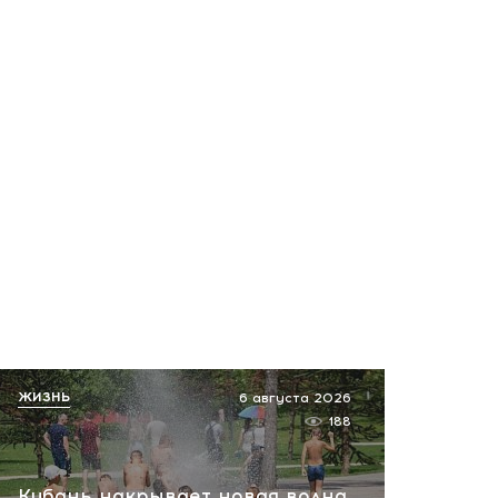
Политические итоги
недели. Мы ничего не
простим!
вчера, 19:21
Места заканчиваются до
конкурса: советник
президента
раскритиковала льготы
олимпиадникам
вчера, 15:33
Легион иностранцев: зачем
колумбийские картели
ЖИЗНЬ
6 августа 2026
отправляют людей на
188
Украину
вчера, 15:26
Кубань накрывает новая волна