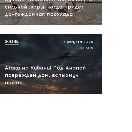
сильной жары: когда придет
Массовый интернет-сбой
долгожданная прохлада
накрыл Россию:
пользователи теряют
доступ к сервисам
вчера, 14:06
ЖИЗНЬ
6 августа 2026
306
Атака на Кубань! Под Анапой
поврежден дом, вспыхнул
пожар