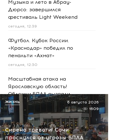
Музыка и лето в Абрау-
Дюрсо: завершился
фестиваль Light Weekend
сегодня, 12:39
Футбол. Кубок России.
«Краснодар» победил по
пенальти «Ахмат»
сегодня, 12:30
Масштабная атака на
Ярославскую область!
Обломки БПЛА вызвали
пожар на НПЗ
ЖИЗНЬ
6 августа 2026
1609
сегодня, 12:18
МИД России предупредил о
Сирена тревоги! Сочи
затяжном конфликте на
проснулся от угрозы БПЛА:
Украине: Европа продолжит