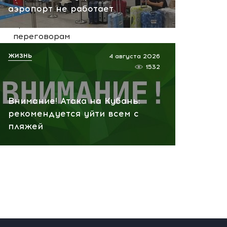
аэропорт не работает
финансировать Киев и
препятствовать
переговорам
сегодня, 11:27
ЖИЗНЬ
4 августа 2026
1532
Внимание! Атака на Кубань:
рекомендуется уйти всем с
пляжей