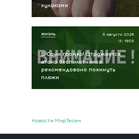
кулаками
ЖИЗНЬ
5 августа 2026
1903
В Сочи громко! Отражается
атака беспилотников:
рекомендовано покинуть
пляжи
Новости МирТесен