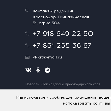
Контакты редакции:
Краснодар, Гимназическая
51, офис 304
+7 918 649 22 50
+7 861 255 36 67
vkkrd@mail.ru
Новости Краснодара и Краснодарского края
Нашли ошибку? Выделите и нажмите Ctrl+Enter.
Спасибо!
Мы используем cookies для улучшения ваше
использовать сайт, вы