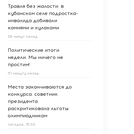
Травля без жалости: в
кубанском селе подростка-
инвалида добивали
камнями и кулаками
38 минут назад
Политические итоги
недели. Мы ничего не
простим!
51 минуту назад
Места заканчиваются до
конкурса: советник
президента
раскритиковала льготы
олимпиадникам
сегодня, 15:33