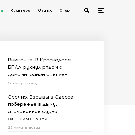
ия
Культура
Отдых
Спорт
Внимание! В Краснодаре
БПЛА рухнул рядом с
домами: район оцеплен
17 минут назад
Срочно! Взрывы в Одессе:
побережье в дыму,
атакованное судно
охватило пламя
23 минуты назад