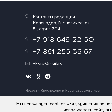
Контакты редакции:
Краснодар, Гимназическая
51, офис 304
+7 918 649 22 50
+7 861 255 36 67
vkkrd@mail.ru
Новости Краснодара и Краснодарского края
Нашли ошибку? Выделите и нажмите Ctrl+Enter.
Спасибо!
Мы используем cookies для улучшения ваше
использовать сайт, вы