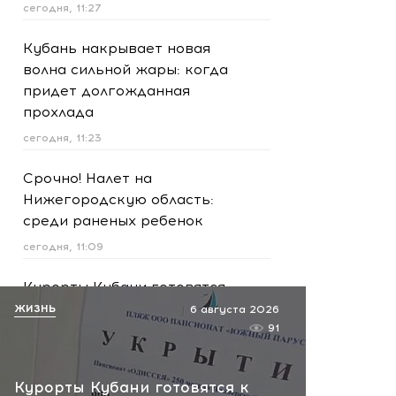
сегодня, 11:27
Кубань накрывает новая
волна сильной жары: когда
придет долгожданная
прохлада
сегодня, 11:23
Срочно! Налет на
Нижегородскую область:
среди раненых ребенок
сегодня, 11:09
Курорты Кубани готовятся
к угрозам: рядом с пляжами
ЖИЗНЬ
6 августа 2026
появились места для
91
спасения
сегодня, 10:45
Курорты Кубани готовятся к