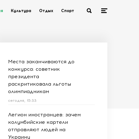
ия
Культура
Отдых
Спорт
Места заканчиваются до
конкурса: советник
президента
раскритиковала льготы
олимпиадникам
сегодня, 15:33
Легион иностранцев: зачем
колумбийские картели
отправляют людей на
Украину