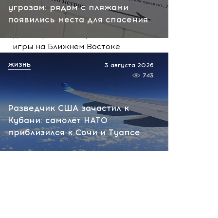
угрозам: рядом с пляжами
Иран получает ключ к
появились места для спасения
Ормузскому проливу: новый
договор меняет правила
игры на Ближнем Востоке
сегодня, 10:33
ЖИЗНЬ
3 августа 2026
743
Разведчик США зачастил к
Кубани: самолёт НАТО
приблизился к Сочи и Туапсе