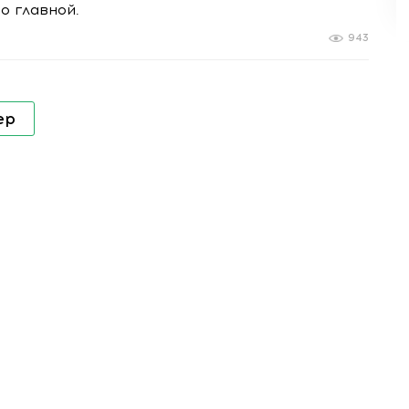
о главной.
943
ер