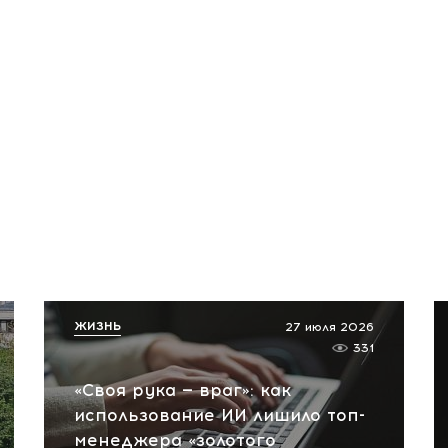
ЖИЗНЬ
27 июля 2026
331
«Своя рука — враг»: как
использование ИИ лишило топ-
менеджера «золотого