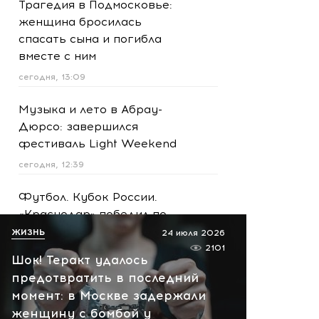
Трагедия в Подмосковье:
женщина бросилась
спасать сына и погибла
вместе с ним
сегодня, 13:09
Музыка и лето в Абрау-
Дюрсо: завершился
фестиваль Light Weekend
сегодня, 12:39
Футбол. Кубок России.
«Краснодар» победил по
пенальти «Ахмат»
ЖИЗНЬ
24 июля 2026
2101
сегодня, 12:30
Шок! Теракт удалось
предотвратить в последний
Масштабная атака на
момент: в Москве задержали
Ярославскую область!
женщину с бомбой у
Обломки БПЛА вызвали