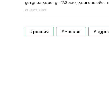
уступил дорогу «ГАЗели», двигавшейся п
21 марта 2025
#россия
#москва
#курь