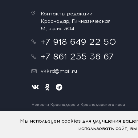
Контакты редакции:
Краснодар, Гимназическая
51, офис 304
+7 918 649 22 50
+7 861 255 36 67
vkkrd@mail.ru
Новости Краснодара и Краснодарского края
Нашли ошибку? Выделите и нажмите Ctrl+Enter.
Спасибо!
Мы используем cookies для улучшения ваше
использовать сайт, вы