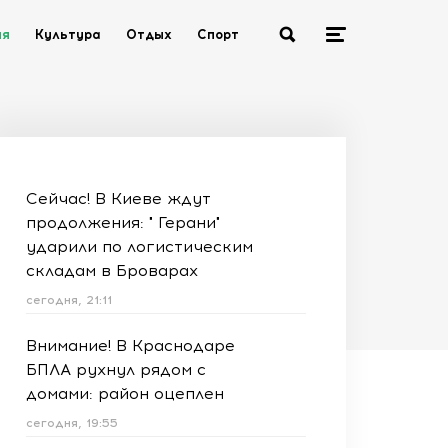
ия
Культура
Отдых
Спорт
Сейчас! В Киеве ждут
продолжения: " Герани"
ударили по логистическим
складам в Броварах
сегодня, 21:11
Внимание! В Краснодаре
БПЛА рухнул рядом с
домами: район оцеплен
сегодня, 19:55