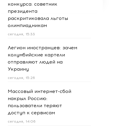
конкурса: советник
президента
раскритиковала льготы
олимпиадникам
сегодня, 15:33
Легион иностранцев: зачем
колумбийские картели
отправляют людей на
Украину
сегодня, 15:26
Массовый интернет-сбой
накрыл Россию:
пользователи теряют
доступ к сервисам
сегодня, 14:06