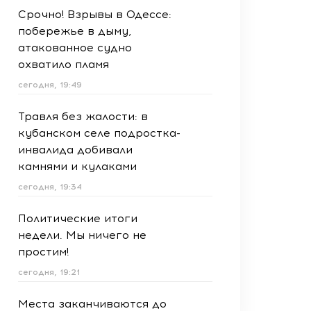
Срочно! Взрывы в Одессе:
побережье в дыму,
атакованное судно
охватило пламя
сегодня, 19:49
Травля без жалости: в
кубанском селе подростка-
инвалида добивали
камнями и кулаками
сегодня, 19:34
Политические итоги
недели. Мы ничего не
простим!
сегодня, 19:21
Места заканчиваются до