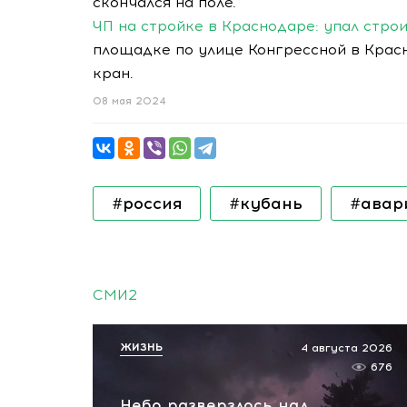
скончался на поле.
ЧП на стройке в Краснодаре: упал стро
площадке по улице Конгрессной в Крас
кран.
08 мая 2024
#россия
#кубань
#авар
СМИ2
ЖИЗНЬ
4 августа 2026
676
Небо разверзлось над