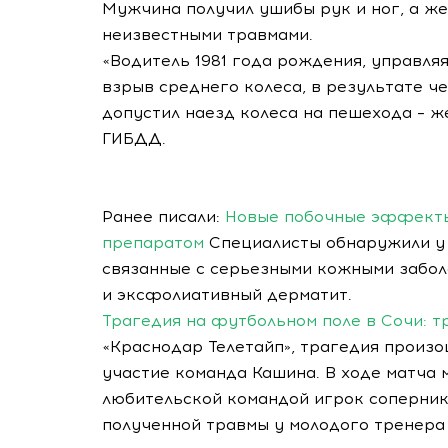
Мужчина получил ушибы рук и ног, а ж
неизвестными травмами.
«Водитель 1981 года рождения, управля
взрыв среднего колеса, в результате ч
допустил наезд колеса на пешехода – ж
ГИБДД.
Ранее писали:
Новые побочные эффекты
препаратом
Специалисты обнаружили у
связанные с серьезными кожными забол
и эксфолиативный дерматит.
Трагедия на футбольном поле в Сочи: т
«Краснодар Телетайп», трагедия произо
участие команда Кашина. В ходе матча 
любительской командой игрок сопернико
полученной травмы у молодого тренера 