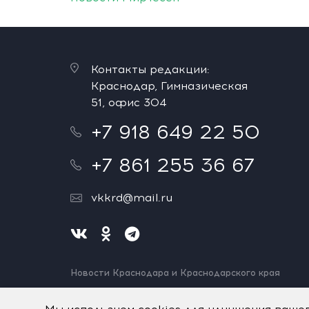
Контакты редакции:
Краснодар, Гимназическая
51, офис 304
+7 918 649 22 50
+7 861 255 36 67
vkkrd@mail.ru
Новости Краснодара и Краснодарского края
Нашли ошибку? Выделите и нажмите Ctrl+Enter.
Спасибо!