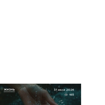
Что скрывает древний
город у моря? Эрмитаж
возобновил уникальную
экспедицию на Кубани
сегодня, 10:50
Ракетный удар по
Белгородчине! Есть
пострадавшие мирные
жители
сегодня, 10:19
Срочно! В Геленджике и
Новороссийске громко -
работает ПВО:
ЖИЗНЬ
31 июля 2026
рекомендуется уйти с
165
пляжей