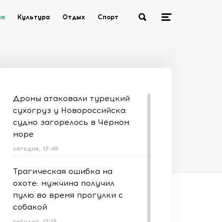
ия
Культура
Отдых
Спорт
Дроны атаковали турецкий
сухогруз у Новороссийска:
судно загорелось в Чёрном
море
сегодня, 17:46
Трагическая ошибка на
охоте: мужчина получил
пулю во время прогулки с
собакой
сегодня, 17:13