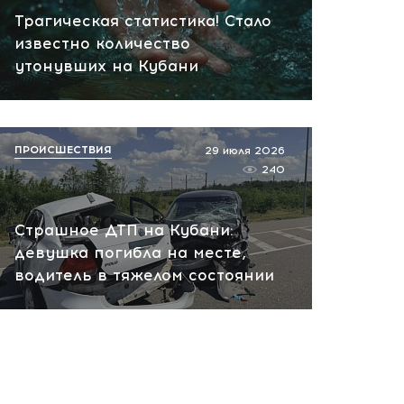
сегодня, 10:13
Трагическая статистика! Стало
известно количество
НАТО планирует и
руководит терактами в
утонувших на Кубани
России! Сенсационное
заявление хакеров
сегодня, 10:07
ПРОИСШЕСТВИЯ
29 июля 2026
240
Страшное ДТП на Кубани:
девушка погибла на месте,
водитель в тяжелом состоянии