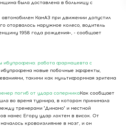
енщина была доставлена в больницу с
я автомобилем КамАЗ при движении допустил
его оторвалось наружное колесо, водитель
енщину 1958 года рождения», - сообщает
 ибупрофена: работа фармацевта с
 ибупрофена новые побочные эффекты,
еваниями, такими как мультиформная эритема
ренер погиб от удара соперника
Как сообщает
шла во время турнира, в котором принимала
между тренерами "Динамо" и местной
в нанес Егору удар локтем в висок. От
началось кровоизлияние в мозг, и он