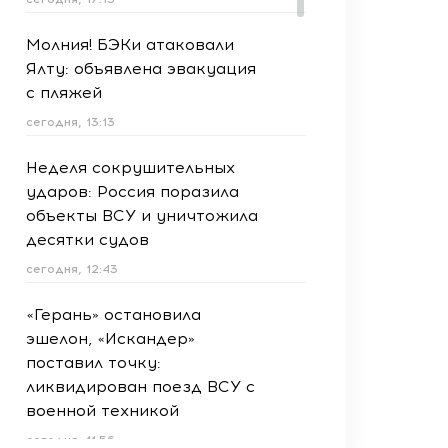
Молния! БЭКи атаковали
Ялту: объявлена эвакуация
с пляжей
сегодня, 13:13
Неделя сокрушительных
ударов: Россия поразила
объекты ВСУ и уничтожила
десятки судов
сегодня, 12:43
«Герань» остановила
эшелон, «Искандер»
поставил точку:
ликвидирован поезд ВСУ с
военной техникой
сегодня, 11:56