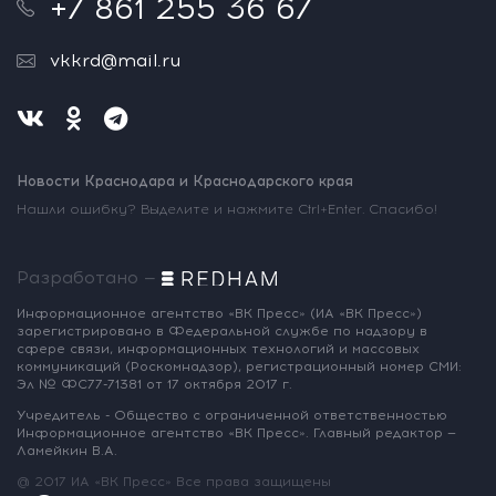
+7 861 255 36 67
vkkrd@mail.ru
Новости Краснодара и Краснодарского края
Нашли ошибку? Выделите и нажмите Ctrl+Enter. Спасибо!
Разработано —
Информационное агентство «ВК Пресс»
(ИА «ВК Пресс»)
зарегистрировано
в Федеральной службе по надзору
в
сфере связи, информационных
технологий и массовых
коммуникаций
(Роскомнадзор),
регистрационный номер СМИ:
Эл № ФС77-71381
от 17 октября 2017 г.
Учредитель - Общество с ограниченной
ответственностью
Информационное
агентство «ВК Пресс».
Главный редактор —
Ламейкин В.А.
@ 2017 ИА «ВК Пресс»
Все права защищены