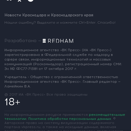
Новости Краснодара и Краснодарского края
Нашли ошибку? Выделите и нажмите Ctrl+Enter. Спасибо!
Разработано —
Информационное агентство «ВК Пресс»
(ИА «ВК Пресс»)
зарегистрировано
в Федеральной службе по надзору
в
сфере связи, информационных
технологий и массовых
коммуникаций
(Роскомнадзор),
регистрационный номер СМИ:
Эл № ФС77-71381
от 17 октября 2017 г.
Учредитель - Общество с ограниченной
ответственностью
Информационное
агентство «ВК Пресс».
Главный редактор —
Ламейкин В.А.
@ 2017 ИА «ВК Пресс»
Все права защищены
18+
На информационном ресурсе применяются
рекомендательные
технологии
.
Политика обработки персональных данных
.
©
Авторское право на систему визуализации содержимого
портала vkpress.ru, а также на исходные данные, включая