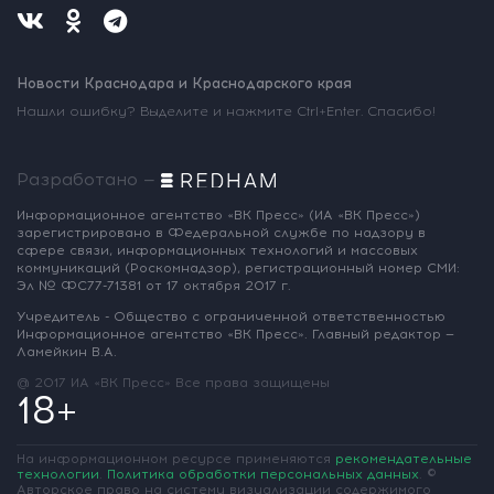
Новости Краснодара и Краснодарского края
Нашли ошибку? Выделите и нажмите Ctrl+Enter. Спасибо!
Разработано —
Информационное агентство «ВК Пресс»
(ИА «ВК Пресс»)
зарегистрировано
в Федеральной службе по надзору
в
сфере связи, информационных
технологий и массовых
коммуникаций
(Роскомнадзор),
регистрационный номер СМИ:
Эл № ФС77-71381
от 17 октября 2017 г.
Учредитель - Общество с ограниченной
ответственностью
Информационное
агентство «ВК Пресс».
Главный редактор —
Ламейкин В.А.
@ 2017 ИА «ВК Пресс»
Все права защищены
18+
На информационном ресурсе применяются
рекомендательные
технологии
.
Политика обработки персональных данных
.
©
Авторское право на систему визуализации содержимого