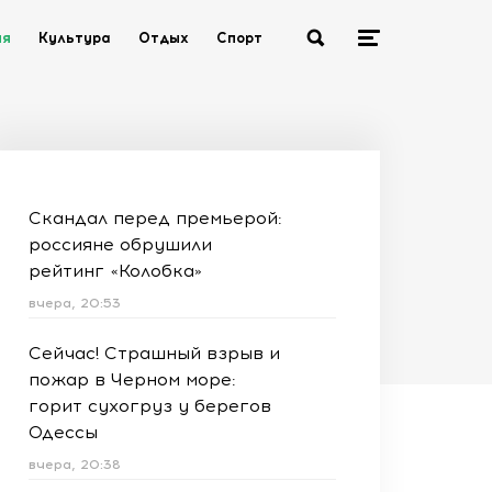
ия
Культура
Отдых
Спорт
Скандал перед премьерой:
россияне обрушили
рейтинг «Колобка»
вчера, 20:53
Сейчас! Страшный взрыв и
пожар в Черном море:
горит сухогруз у берегов
Одессы
вчера, 20:38