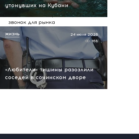
утонувших на Кубани
Не только кофе: скачок
какао на 27% и тревожный
звонок для рынка
вчера, 12:13
ЖИЗНЬ
24 июля 2026
168
«Любители» тишины разозлили
соседей в сочинском дворе