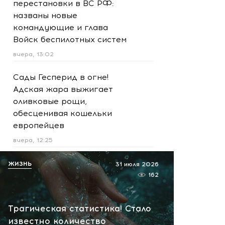
перестановки в ВС РФ:
названы новые
командующие и глава
Войск беспилотных систем
вчера, 13:02
Сады Гесперид в огне!
Адская жара выжигает
оливковые рощи,
обесценивая кошельки
европейцев
вчера, 12:25
Туман, болезнь и опасная
ЖИЗНЬ
31 июля 2026
тропа: спасатели провели
162
сложную эвакуацию семьи
в горах Сочи
Трагическая статистика! Стало
вчера, 12:16
известно количество