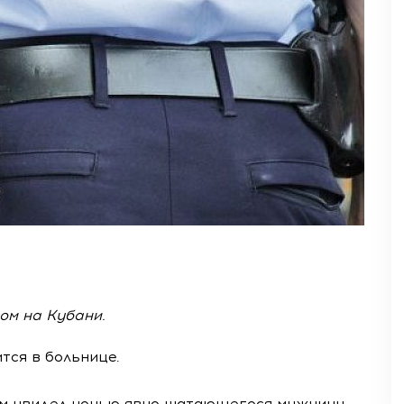
ом на Кубани.
тся в больнице.
ом увидел ночью явно шатающегося мужчину.