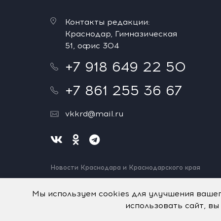
Контакты редакции:
Краснодар, Гимназическая
51, офис 304
+7 918 649 22 50
+7 861 255 36 67
vkkrd@mail.ru
Новости Краснодара и Краснодарского края
Нашли ошибку? Выделите и нажмите Ctrl+Enter.
Спасибо!
Мы используем cookies для улучшения ваше
использовать сайт, вы