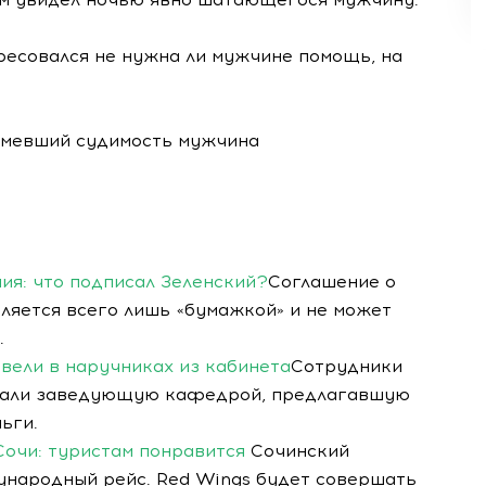
ресовался не нужна ли мужчине помощь, на
имевший судимость мужчина
ия: что подписал Зеленский?
Соглашение о
ляется всего лишь «бумажкой» и не может
.
ывели в наручниках из кабинета
Сотрудники
жали заведующую кафедрой, предлагавшую
ьги.
очи: туристам понравится
Сочинский
ународный рейс. Red Wings будет совершать