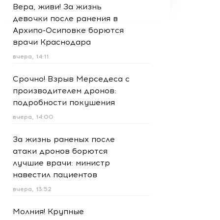
Вера, живи! За жизнь
девочки после ранения в
Архипо-Осиповке борются
врачи Краснодара
вчера, 14:11
Срочно! Взрыв Мерседеса с
производителем дронов:
подробности покушения
вчера, 14:00
За жизнь раненых после
атаки дронов борются
лучшие врачи: министр
навестил пациентов
вчера, 13:52
Молния! Крупные