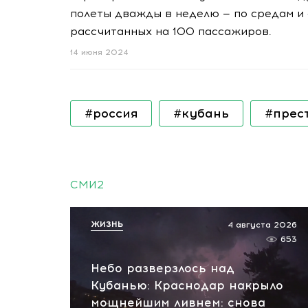
полеты дважды в неделю — по средам и с
рассчитанных на 100 пассажиров.
14 июня 2024
#россия
#кубань
#прес
СМИ2
ЖИЗНЬ
4 августа 2026
653
Небо разверзлось над
Кубанью: Краснодар накрыло
мощнейшим ливнем: снова