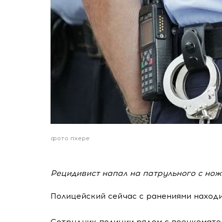
фото пхере
Рецидивист напал на патрульного с нож
Полицейский сейчас с ранениями находи
Сотрудник полиции рядом с военкомат