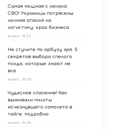
Самая мощная с начала
СВО! Украинцы потрясены
ночная атакой на
логистику: крах бизнеса
вчера, 16:22
Не стучите по арбузу зря: 5
секретов выбора спелого
плода, которые знают не
все
вчера, 16:05
Чудесное спасение! Как
выживали пилоты
исчезнувшего самолета в
тайге: подробно
вчера, 15:43