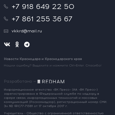
+7 918 649 22 50
+7 861 255 36 67
vkkrd@mail.ru
Новости Краснодара и Краснодарского края
Нашли ошибку? Выделите и нажмите Ctrl+Enter. Спасибо!
Разработано —
Информационное агентство «ВК Пресс»
(ИА «ВК Пресс»)
зарегистрировано
в Федеральной службе по надзору
в
сфере связи, информационных
технологий и массовых
коммуникаций
(Роскомнадзор),
регистрационный номер СМИ:
Эл № ФС77-71381
от 17 октября 2017 г.
Учредитель - Общество с ограниченной
ответственностью