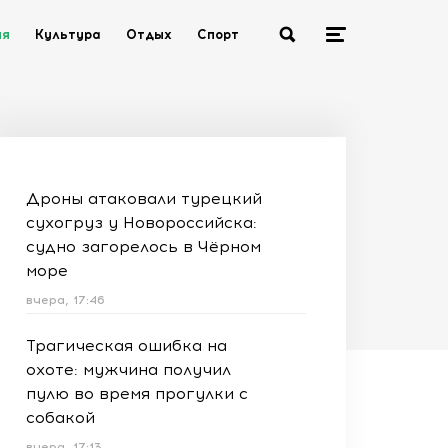
ия
Культура
Отдых
Спорт
Дроны атаковали турецкий
сухогруз у Новороссийска:
судно загорелось в Чёрном
море
вчера, 17:46
Трагическая ошибка на
охоте: мужчина получил
пулю во время прогулки с
собакой
вчера, 17:13