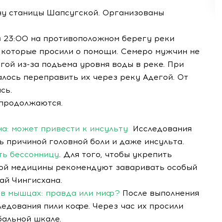
ону станицы Шапсугской. Организованы
в 23:00 на противоположном берегу реки
, которые просили о помощи. Семеро мужчин не
гой из-за подъема уровня воды в реке. При
лось переправить их через реку Адегой. От
сь.
 продолжаются.
на: может привести к инсульту
Исследования
ь причиной головной боли и даже инсульта.
ть бессонницу
. Для того, чтобы укрепить
ой медицины рекомендуют заваривать особый
ай Чингисхана.
 в мышцах: правда или миф?
После выполнения
едования пили кофе. Через час их просили
бальной шкале.