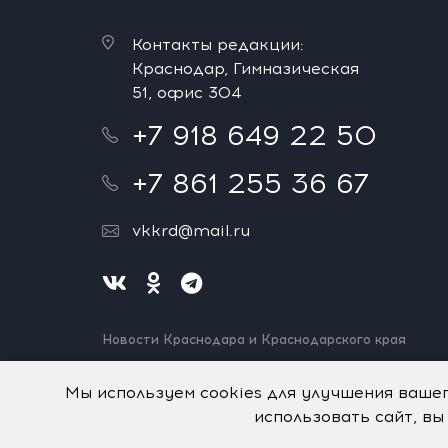
Контакты редакции:
Краснодар, Гимназическая
51, офис 304
+7 918 649 22 50
+7 861 255 36 67
vkkrd@mail.ru
Новости Краснодара и Краснодарского края
Нашли ошибку? Выделите и нажмите Ctrl+Enter.
Спасибо!
Мы используем cookies для улучшения ваше
использовать сайт, вы