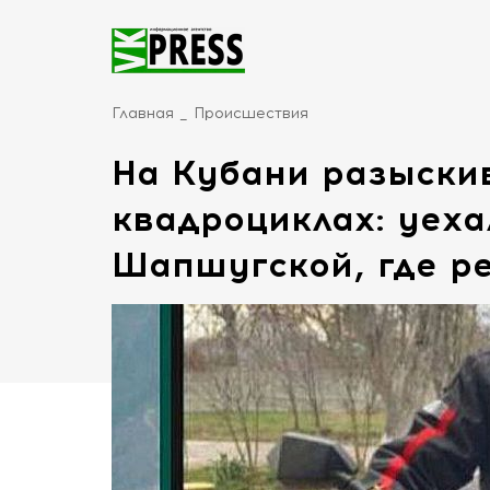
Главная
Происшествия
На Кубани разыски
квадроциклах: уеха
Шапшугской, где р