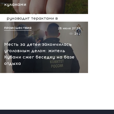
вчера, 10:13
кулаками
НАТО планирует и
руководит терактами в
России! Сенсационное
ПРОИСШЕСТВИЯ
28 июля 2026
заявление хакеров
292
вчера, 10:07
Месть за детей закончилась
уголовным делом: житель
Кубани сжег беседку на базе
отдыха