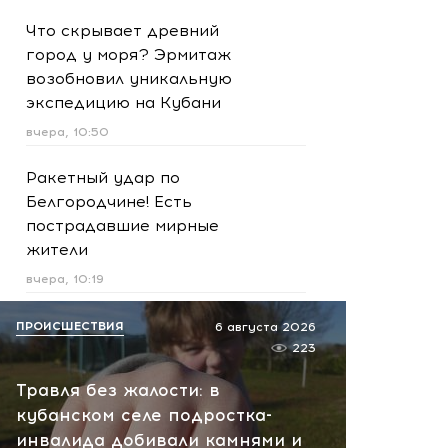
Что скрывает древний
город у моря? Эрмитаж
возобновил уникальную
экспедицию на Кубани
вчера, 10:50
Ракетный удар по
Белгородчине! Есть
пострадавшие мирные
жители
вчера, 10:19
Срочно! В Геленджике и
ПРОИСШЕСТВИЯ
6 августа 2026
Новороссийске громко -
223
работает ПВО:
Травля без жалости: в
рекомендуется уйти с
кубанском селе подростка-
пляжей
инвалида добивали камнями и