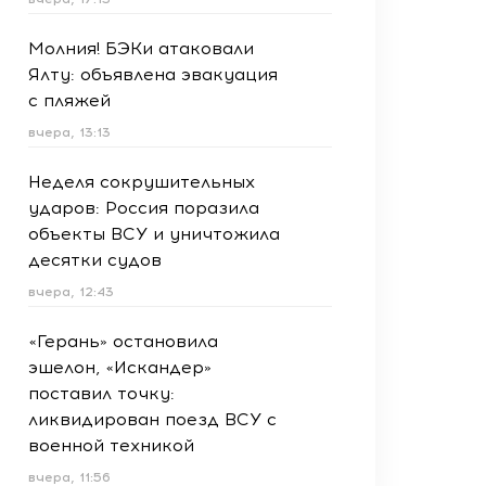
Молния! БЭКи атаковали
Ялту: объявлена эвакуация
с пляжей
вчера, 13:13
Неделя сокрушительных
ударов: Россия поразила
объекты ВСУ и уничтожила
десятки судов
вчера, 12:43
«Герань» остановила
эшелон, «Искандер»
поставил точку:
ликвидирован поезд ВСУ с
военной техникой
вчера, 11:56