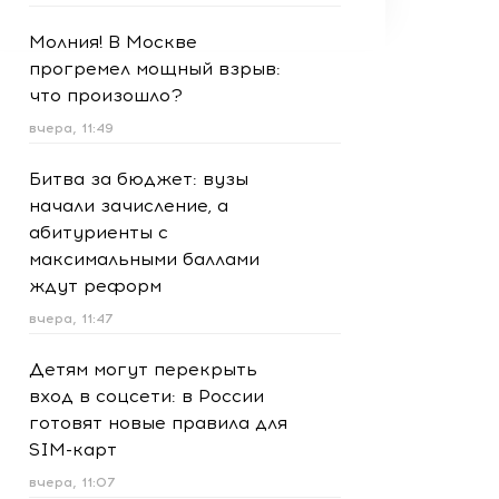
Молния! В Москве
прогремел мощный взрыв:
что произошло?
вчера, 11:49
Битва за бюджет: вузы
начали зачисление, а
абитуриенты с
максимальными баллами
ждут реформ
вчера, 11:47
Детям могут перекрыть
вход в соцсети: в России
готовят новые правила для
SIM-карт
вчера, 11:07