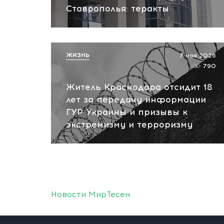
Ставрополья: теракты
ЖИЗНЬ
7 мая 2026
790
Житель Краснодара отсидит 18
лет за передачу информации
ГУР Украины и призывы к
экстремизму и терроризму
Новости МирТесен