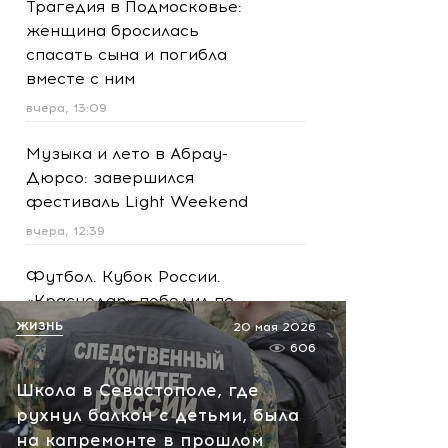
Трагедия в Подмосковье:
женщина бросилась
спасать сына и погибла
вместе с ним
вчера, 13:09
Музыка и лето в Абрау-
Дюрсо: завершился
фестиваль Light Weekend
вчера, 12:39
Футбол. Кубок России.
«Краснодар» победил по
пенальти «Ахмат»
ЖИЗНЬ
20 мая 2026
606
вчера, 12:30
Школа в Севастополе, где
Масштабная атака на
рухнул балкон с детьми, была
Ярославскую область!
на капремонте в прошлом
Обломки БПЛА вызвали