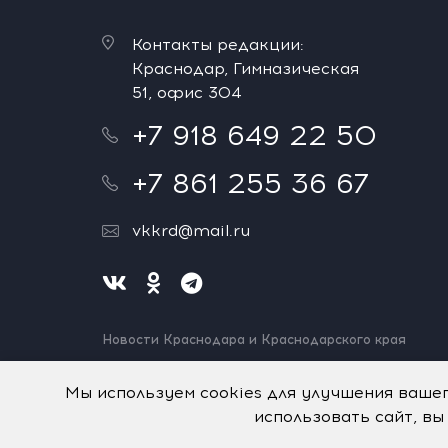
Контакты редакции:
Краснодар, Гимназическая
51, офис 304
+7 918 649 22 50
+7 861 255 36 67
vkkrd@mail.ru
Новости Краснодара и Краснодарского края
Нашли ошибку? Выделите и нажмите Ctrl+Enter.
Спасибо!
Мы используем cookies для улучшения ваше
использовать сайт, вы