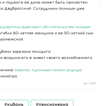
и и поджоге ее дома может быть причастен
ка Двубратский. Сотрудники полиции уже
ледователи выясняют обстоятельства пожара:
погибли 80-летняя женщина и ее 50-летний сын
Воронежской.
убани зарезала молодого
и всадила его в живот своего возлюбленного.
мужчина
зарезал кухонным ножом родную
сихиатра.
2438
#кубань
#пенсионерка