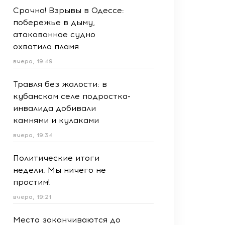
Срочно! Взрывы в Одессе:
побережье в дыму,
атакованное судно
охватило пламя
вчера, 19:49
Травля без жалости: в
кубанском селе подростка-
инвалида добивали
камнями и кулаками
вчера, 19:34
Политические итоги
недели. Мы ничего не
простим!
вчера, 19:21
Места заканчиваются до