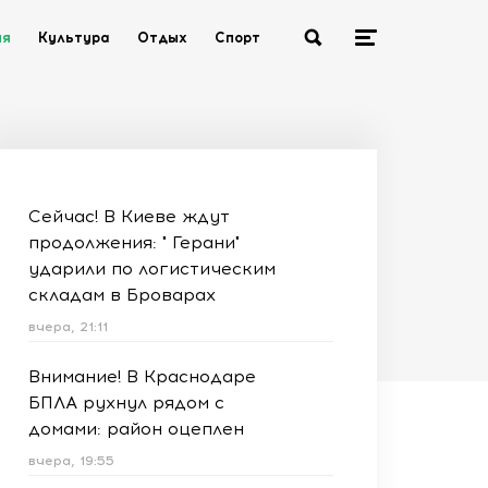
ия
Культура
Отдых
Спорт
Сейчас! В Киеве ждут
продолжения: " Герани"
ударили по логистическим
складам в Броварах
вчера, 21:11
Внимание! В Краснодаре
БПЛА рухнул рядом с
домами: район оцеплен
вчера, 19:55