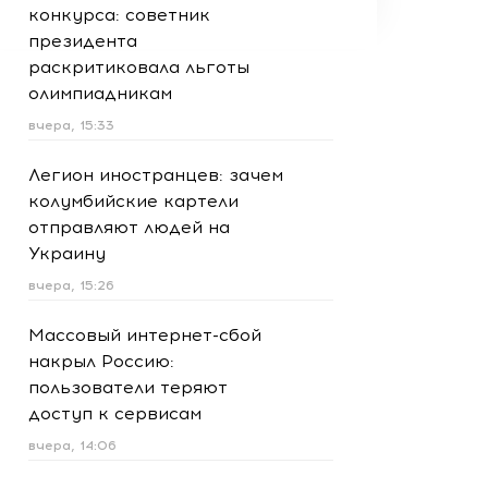
конкурса: советник
президента
раскритиковала льготы
олимпиадникам
вчера, 15:33
Легион иностранцев: зачем
колумбийские картели
отправляют людей на
Украину
вчера, 15:26
Массовый интернет-сбой
накрыл Россию:
пользователи теряют
доступ к сервисам
вчера, 14:06