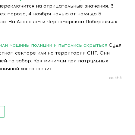
реключится на отрицательные значения. 3
рех мороза, 4 ноября ночью от ноля до 5
роза. На Азовском и Черноморском Побережьях –
нили машины полиции и пытались скрыться
Судя
тном секторе или на территории СНТ. Они
чей-то забор. Как минимум три патрульных
пичной «остановки».
1815