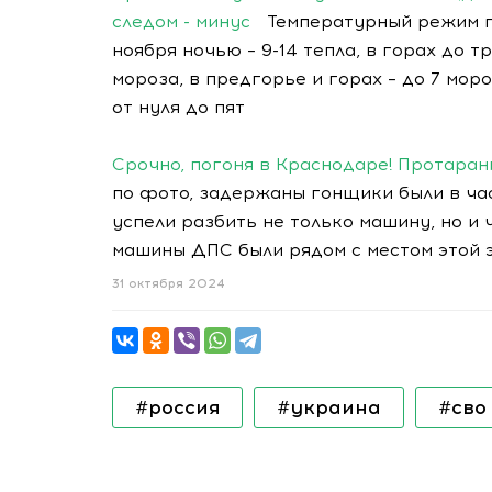
следом - минус
Температурный режим пе
ноября ночью – 9-14 тепла, в горах до т
мороза, в предгорье и горах – до 7 мо
от нуля до пят
Срочно, погоня в Краснодаре! Протара
по фото, задержаны гонщики были в час
успели разбить не только машину, но и 
машины ДПС были рядом с местом этой э
31 октября 2024
#россия
#украина
#сво