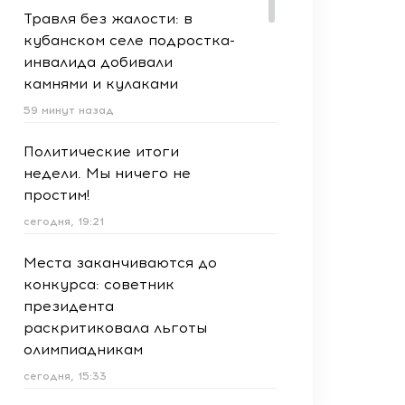
Травля без жалости: в
кубанском селе подростка-
инвалида добивали
камнями и кулаками
59 минут назад
Политические итоги
недели. Мы ничего не
простим!
сегодня, 19:21
Места заканчиваются до
конкурса: советник
президента
раскритиковала льготы
олимпиадникам
сегодня, 15:33