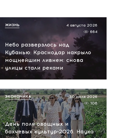
финансировать Киев и
препятствовать
переговорам
ЖИЗНЬ
4 августа 2026
сегодня, 11:27
664
Небо разверзлось над
Кубанью: Краснодар накрыло
мощнейшим ливнем: снова
улицы стали реками
ЭКОНОМИКА
30 июля 2026
106
День поля овощных и
бахчевых культур-2026. Наука