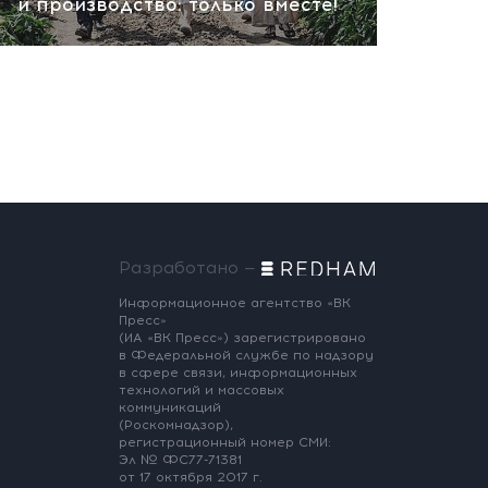
и производство: только вместе!
Разработано —
Информационное агентство «ВК
Пресс»
(ИА «ВК Пресс») зарегистрировано
в Федеральной службе по надзору
в сфере связи, информационных
технологий и массовых
коммуникаций
(Роскомнадзор),
регистрационный номер СМИ:
Эл № ФС77-71381
от 17 октября 2017 г.