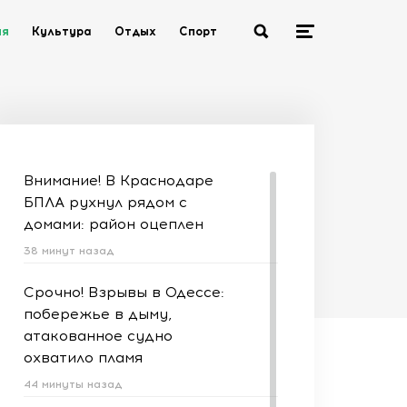
ия
Культура
Отдых
Спорт
Внимание! В Краснодаре
БПЛА рухнул рядом с
домами: район оцеплен
38 минут назад
Срочно! Взрывы в Одессе:
побережье в дыму,
атакованное судно
охватило пламя
44 минуты назад