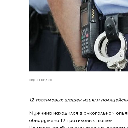
скрин видео
12 тротиловых шашек изъяли полицейски
Мужчина находился в алкогольном опьян
обнаружено 12 тротиловых шашек.
На место прибыла следственно-операти