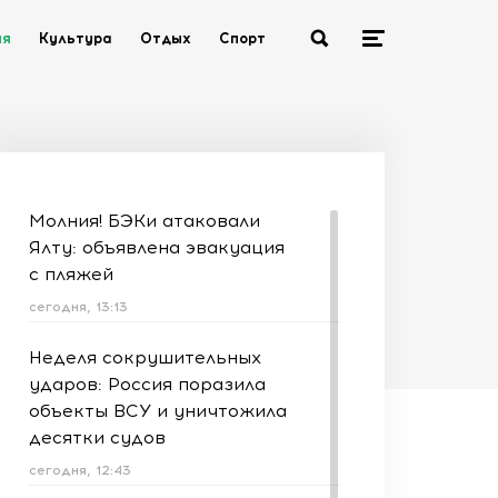
ия
Культура
Отдых
Спорт
Молния! БЭКи атаковали
Ялту: объявлена эвакуация
с пляжей
сегодня, 13:13
Неделя сокрушительных
ударов: Россия поразила
объекты ВСУ и уничтожила
десятки судов
сегодня, 12:43