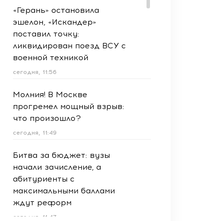
«Герань» остановила
эшелон, «Искандер»
поставил точку:
ликвидирован поезд ВСУ с
военной техникой
сегодня, 11:56
Молния! В Москве
прогремел мощный взрыв:
что произошло?
сегодня, 11:49
Битва за бюджет: вузы
начали зачисление, а
абитуриенты с
максимальными баллами
ждут реформ
сегодня, 11:47