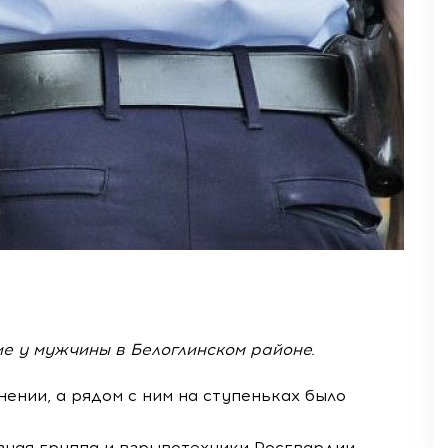
е у мужчины в Белоглинском районе.
ении, а рядом с ним на ступеньках было
вная группа и взрывотехники Росгвардии.