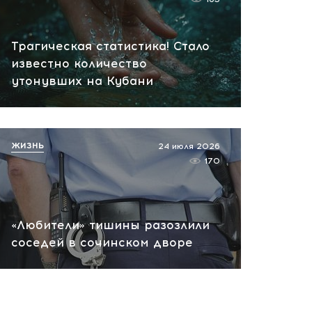
сегодня, 09:57
Сейчас! Поставки для ВСУ
Трагическая статистика! Стало
сорваны: поражены три
известно количество
сухогруза и судно в порту
утонувших на Кубани
Николаева
сегодня, 09:18
ЖИЗНЬ
24 июля 2026
170
«Любители» тишины разозлили
соседей в сочинском дворе