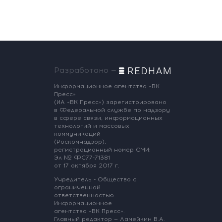
Разработано —
Информационное агентство «ВК
Пресс»
(ИА «ВК Пресс») зарегистрировано
в Федеральной службе по надзору
в сфере связи, информационных
технологий и массовых
коммуникаций
(Роскомнадзор),
регистрационный номер СМИ:
Эл № ФС77-71381
от 17 октября 2017 г.
Учредитель - Общество с
ограниченной
ответственностью
Информационное
агентство «ВК Пресс».
Главный редактор — Ламейкин В.А.