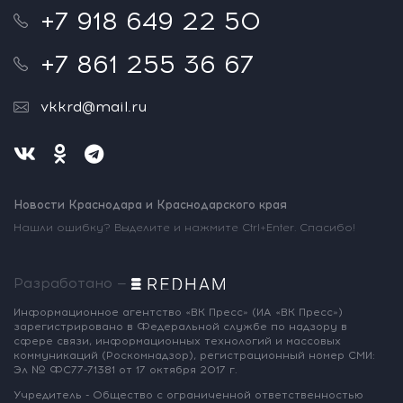
+7 918 649 22 50
+7 861 255 36 67
vkkrd@mail.ru
Новости Краснодара и Краснодарского края
Нашли ошибку? Выделите и нажмите Ctrl+Enter. Спасибо!
Разработано —
Информационное агентство «ВК Пресс»
(ИА «ВК Пресс»)
зарегистрировано
в Федеральной службе по надзору
в
сфере связи, информационных
технологий и массовых
коммуникаций
(Роскомнадзор),
регистрационный номер СМИ:
Эл № ФС77-71381
от 17 октября 2017 г.
Учредитель - Общество с ограниченной
ответственностью