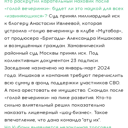
Кто раскрутил карательный маховик после
«голой вечеринки»: будет ли это наукой для всех
«извиняющихся»?
Суд принял миллиардный иск
к блогеру Анастасии Ивлеевой, которая
устроила «голую вечеринку» в клубе «Мутабор»,
от продюсера «Бригады» Александра Иншакова
и возмущённых граждан. Хамовнический
районный суд Москвы принял иск. Под
коллективным документом 23 подписи.
Заседание назначено на январь-март 2024
года. Иншаков и компания требуют перечислить
всю сумму в фонд поддержки участников СВО.
А пока арестовать ее имущество. Скандал после
«голой вечеринки» на пике развития. Кто-то
сильно влиятельный решил показательно
наказать лицемерный «шоу-бизнес». Такое
впечатление, что дана команда "ату их".
На Кубани выявляется незаконная торговля