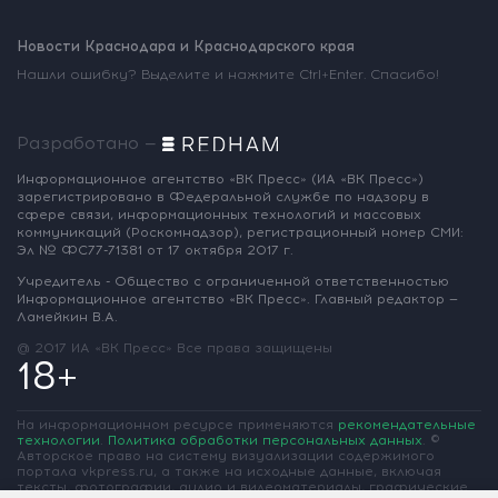
Новости Краснодара и Краснодарского края
Нашли ошибку? Выделите и нажмите Ctrl+Enter. Спасибо!
Разработано —
Информационное агентство «ВК Пресс»
(ИА «ВК Пресс»)
зарегистрировано
в Федеральной службе по надзору
в
сфере связи, информационных
технологий и массовых
коммуникаций
(Роскомнадзор),
регистрационный номер СМИ:
Эл № ФС77-71381
от 17 октября 2017 г.
Учредитель - Общество с ограниченной
ответственностью
Информационное
агентство «ВК Пресс».
Главный редактор —
Ламейкин В.А.
@ 2017 ИА «ВК Пресс»
Все права защищены
18+
На информационном ресурсе применяются
рекомендательные
технологии
.
Политика обработки персональных данных
.
©
Авторское право на систему визуализации содержимого
портала vkpress.ru, а также на исходные данные, включая
тексты, фотографии, аудио и видеоматериалы, графические