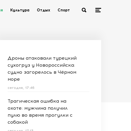
ия
Культура
Отдых
Спорт
Дроны атаковали турецкий
сухогруз у Новороссийска:
судно загорелось в Чёрном
море
сегодня, 17:46
Трагическая ошибка на
охоте: мужчина получил
пулю во время прогулки с
собакой
сегодня, 17:13