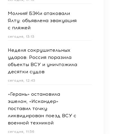
Молния! БЭКи атаковали
Ялту: объявлена эвакуация
с пляжей
сегодня, 13:13
Неделя сокрушительных
ударов: Россия поразила
объекты ВСУ и уничтожила
десятки судов
сегодня, 12:43
«Герань» остановила
эшелон, «Искандер»
поставил точку:
ликвидирован поезд ВСУ с
военной техникой
сегодня, 11:56