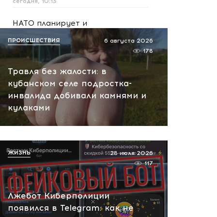
сегодня, 10:13
НАТО планирует и
руководит терактами в
ПРОИСШЕСТВИЯ
6 августа 2026
России! Сенсационное
178
заявление хакеров
Травля без жалости: в
сегодня, 10:07
кубанском селе подростка-
инвалида добивали камнями и
кулаками
ЖИЗНЬ
28 июля 2026
117
Лжебот Киберполиции
появился в Telegram: как не