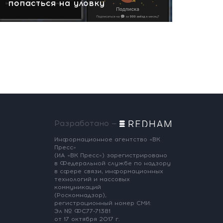
попасться на уловку
Разработано —
Информационное агентство «ВК
Пресс»
(ИА «ВК Пресс») зарегистрировано
в Федеральной службе по надзору
в сфере связи, информационных
технологий и массовых
коммуникаций
(Роскомнадзор),
регистрационный номер СМИ:
Эл № ФС77-71381
от 17 октября 2017 г.