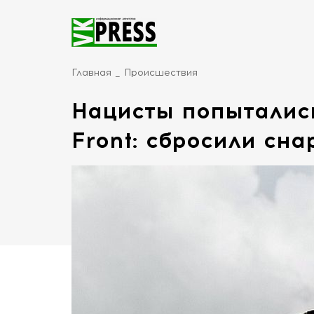
Главная
Происшествия
Нацисты попыталис
Front: сбросили сн