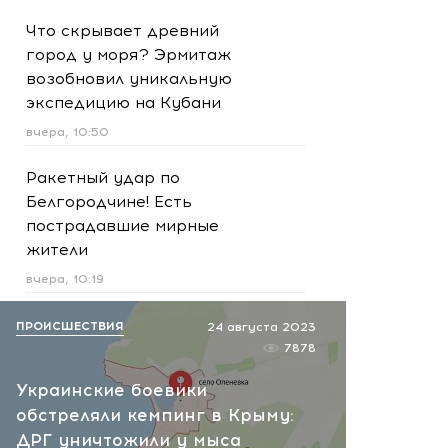
Что скрывает древний
город у моря? Эрмитаж
возобновил уникальную
экспедицию на Кубани
вчера, 10:50
Ракетный удар по
Белгородчине! Есть
пострадавшие мирные
жители
вчера, 10:19
Срочно! В Геленджике и
ПРОИСШЕСТВИЯ
24 августа 2023
Новороссийске громко -
7878
работает ПВО:
Украинские боевики
рекомендуется уйти с
обстреляли кемпинг в Крыму:
пляжей
ДРГ уничтожили у мыса