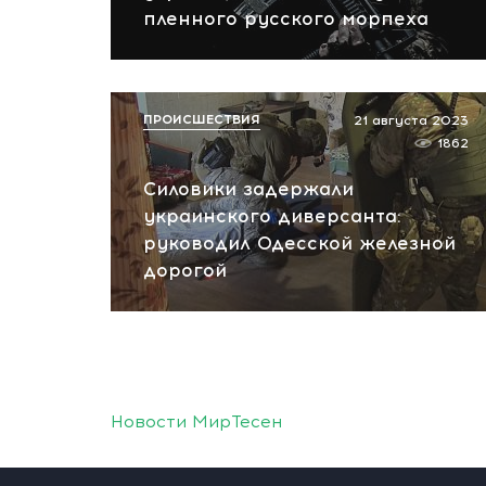
пленного русского морпеха
ПРОИСШЕСТВИЯ
21 августа 2023
1862
Силовики задержали
украинского диверсанта:
руководил Одесской железной
дорогой
Новости МирТесен