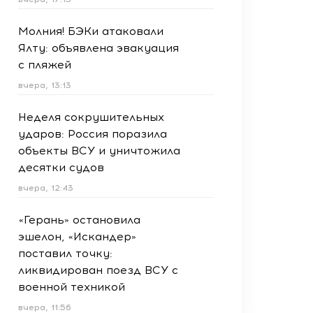
Молния! БЭКи атаковали
Ялту: объявлена эвакуация
с пляжей
вчера, 13:13
Неделя сокрушительных
ударов: Россия поразила
объекты ВСУ и уничтожила
десятки судов
вчера, 12:43
«Герань» остановила
эшелон, «Искандер»
поставил точку:
ликвидирован поезд ВСУ с
военной техникой
вчера, 11:56