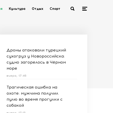
ия
Культура
Отдых
Спорт
Дроны атаковали турецкий
сухогруз у Новороссийска:
судно загорелось в Чёрном
море
вчера, 17:46
Трагическая ошибка на
охоте: мужчина получил
пулю во время прогулки с
собакой
вчера, 17:13