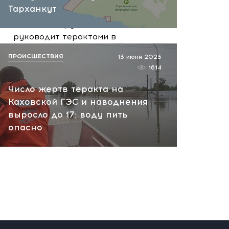
вчера, 10:13
Тарханкут
НАТО планирует и
руководит терактами в
России! Сенсационное
ПРОИСШЕСТВИЯ
13 июня 2023
заявление хакеров
1614
вчера, 10:07
Число жертв теракта на
Каховской ГЭС и наводнения
выросло до 17: воду пить
опасно