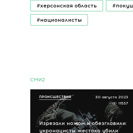
#херсонская область
#покуш
#националисты
СМИ2
ПРОИСШЕСТВИЯ
30 августа 2023
11537
Изрезали ножом и обезглавили:
укронацисты жестоко убили