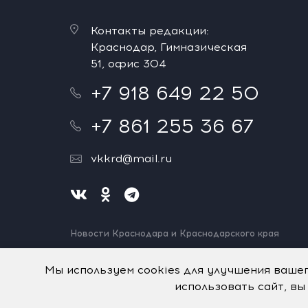
Контакты редакции:
Краснодар, Гимназическая
51, офис 304
+7 918 649 22 50
+7 861 255 36 67
vkkrd@mail.ru
Новости Краснодара и Краснодарского края
Нашли ошибку? Выделите и нажмите Ctrl+Enter.
Спасибо!
Мы используем cookies для улучшения ваше
использовать сайт, вы