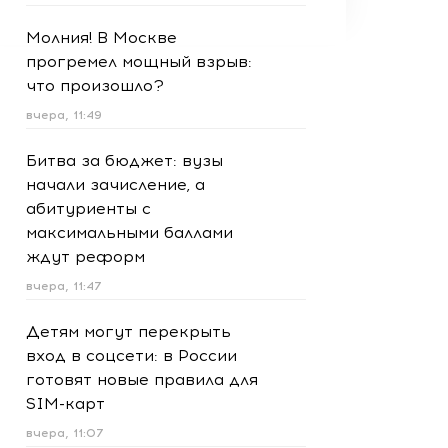
Молния! В Москве
прогремел мощный взрыв:
что произошло?
вчера, 11:49
Битва за бюджет: вузы
начали зачисление, а
абитуриенты с
максимальными баллами
ждут реформ
вчера, 11:47
Детям могут перекрыть
вход в соцсети: в России
готовят новые правила для
SIM-карт
вчера, 11:07