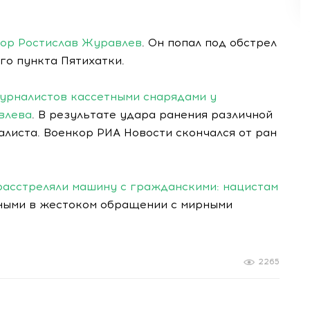
кор Ростислав Журавлев
. Он попал под обстрел
го пункта Пятихатки.
урналистов кассетными снарядами у
влева
. В результате удара ранения различной
листа. Военкор РИА Новости скончался от ран
расстреляли машину с гражданскими: нацистам
вными в жестоком обращении с мирными
2265