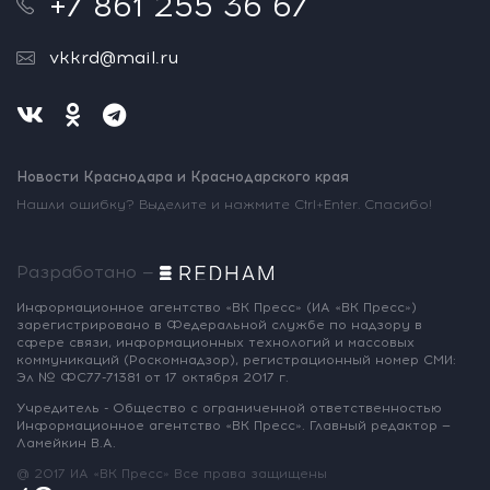
+7 861 255 36 67
vkkrd@mail.ru
Новости Краснодара и Краснодарского края
Нашли ошибку? Выделите и нажмите Ctrl+Enter. Спасибо!
Разработано —
Информационное агентство «ВК Пресс»
(ИА «ВК Пресс»)
зарегистрировано
в Федеральной службе по надзору
в
сфере связи, информационных
технологий и массовых
коммуникаций
(Роскомнадзор),
регистрационный номер СМИ:
Эл № ФС77-71381
от 17 октября 2017 г.
Учредитель - Общество с ограниченной
ответственностью
Информационное
агентство «ВК Пресс».
Главный редактор —
Ламейкин В.А.
@ 2017 ИА «ВК Пресс»
Все права защищены