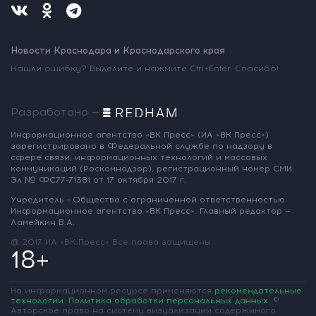
Новости Краснодара и Краснодарского края
Нашли ошибку? Выделите и нажмите Ctrl+Enter. Спасибо!
Разработано —
Информационное агентство «ВК Пресс»
(ИА «ВК Пресс»)
зарегистрировано
в Федеральной службе по надзору
в
сфере связи, информационных
технологий и массовых
коммуникаций
(Роскомнадзор),
регистрационный номер СМИ:
Эл № ФС77-71381
от 17 октября 2017 г.
Учредитель - Общество с ограниченной
ответственностью
Информационное
агентство «ВК Пресс».
Главный редактор —
Ламейкин В.А.
@ 2017 ИА «ВК Пресс»
Все права защищены
18+
На информационном ресурсе применяются
рекомендательные
технологии
.
Политика обработки персональных данных
.
©
Авторское право на систему визуализации содержимого