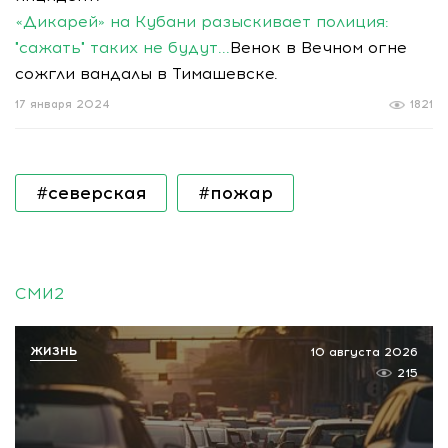
«Дикарей» на Кубани разыскивает полиция:
"сажать" таких не будут...
Венок в Вечном огне
сожгли вандалы в Тимашевске.
17 января 2024
1821
#северская
#пожар
СМИ2
ЖИЗНЬ
10 августа 2026
215