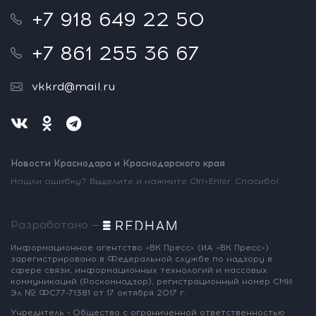
+7 918 649 22 50
+7 861 255 36 67
vkkrd@mail.ru
Новости Краснодара и Краснодарского края
Нашли ошибку? Выделите и нажмите Ctrl+Enter. Спасибо!
Разработано —
Информационное агентство «ВК Пресс»
(ИА «ВК Пресс»)
зарегистрировано
в Федеральной службе по надзору
в
сфере связи, информационных
технологий и массовых
коммуникаций
(Роскомнадзор),
регистрационный номер СМИ:
Эл № ФС77-71381
от 17 октября 2017 г.
Учредитель - Общество с ограниченной
ответственностью