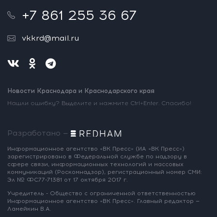
+7 861 255 36 67
vkkrd@mail.ru
Новости Краснодара и Краснодарского края
Нашли ошибку? Выделите и нажмите Ctrl+Enter. Спасибо!
Разработано —
Информационное агентство «ВК Пресс»
(ИА «ВК Пресс»)
зарегистрировано
в Федеральной службе по надзору
в
сфере связи, информационных
технологий и массовых
коммуникаций
(Роскомнадзор),
регистрационный номер СМИ:
Эл № ФС77-71381
от 17 октября 2017 г.
Учредитель - Общество с ограниченной
ответственностью
Информационное
агентство «ВК Пресс».
Главный редактор —
Ламейкин В.А.