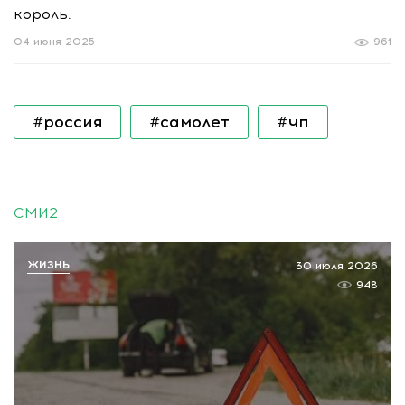
король.
04 июня 2025
961
#россия
#самолет
#чп
СМИ2
ЖИЗНЬ
30 июля 2026
948