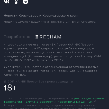
Новости Краснодара и Краснодарского края
Нашли ошибку? Выделите и нажмите Ctrl+Enter. Спасибо!
Разработано —
Информационное агентство «ВК Пресс»
(ИА «ВК Пресс»)
зарегистрировано
в Федеральной службе по надзору
в
сфере связи, информационных
технологий и массовых
коммуникаций
(Роскомнадзор),
регистрационный номер СМИ:
Эл № ФС77-71381
от 17 октября 2017 г.
Учредитель - Общество с ограниченной
ответственностью
Информационное
агентство «ВК Пресс».
Главный редактор —
Ламейкин В.А.
@ 2017 ИА «ВК Пресс»
Все права защищены
18+
На информационном ресурсе применяются
рекомендательные
технологии
.
Политика обработки персональных данных
.
©
Авторское право на систему визуализации содержимого
портала vkpress.ru, а также на исходные данные, включая