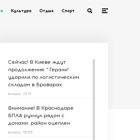
ия
Культура
Отдых
Спорт
Сейчас! В Киеве ждут
продолжения: " Герани"
ударили по логистическим
складам в Броварах
вчера, 21:11
Внимание! В Краснодаре
БПЛА рухнул рядом с
домами: район оцеплен
вчера, 19:55