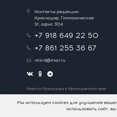
Контакты редакции:
Краснодар, Гимназическая
51, офис 304
+7 918 649 22 50
+7 861 255 36 67
vkkrd@mail.ru
Новости Краснодара и Краснодарского края
Нашли ошибку? Выделите и нажмите Ctrl+Enter.
Спасибо!
Мы используем cookies для улучшения ваше
использовать сайт, вы