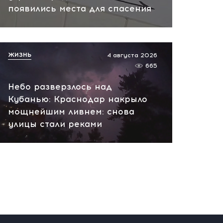
появились места для спасения
пожар на НПЗ
вчера, 12:18
ЖИЗНЬ
4 августа 2026
665
Небо разверзлось над
Кубанью: Краснодар накрыло
мощнейшим ливнем: снова
улицы стали реками