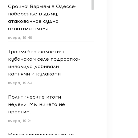
Срочно! Взрывы в Одессе:
побережье в дыму,
атакованное судно
охватило пламя
вчера, 19:49
Травля без жалости: в
кубанском селе подростка-
инвалида добивали
камнями и кулаками
вчера, 19:34
Политические итоги
недели. Мы ничего не
простим!
вчера, 19:21
Места заканчиваются до