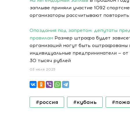
на легендарный заплыв
В прошлом году 
заплыве приняли участие 1092 спортсмен
организаторы рассчитывают повторить у
Опоздания под запретом: депутаты пр
правилам
Размер штрафа будет зависет
организаций могут быть оштрафованы на
индивидуальные предприниматели — от 5
30 тысяч рублей
03 июля 2025
#россия
#кубань
#пожа