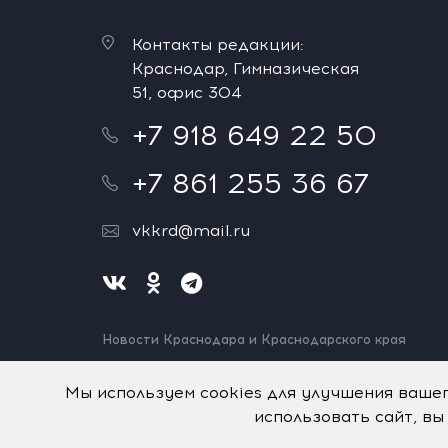
Контакты редакции:
Краснодар, Гимназическая
51, офис 304
+7 918 649 22 50
+7 861 255 36 67
vkkrd@mail.ru
Новости Краснодара и Краснодарского края
Нашли ошибку? Выделите и нажмите Ctrl+Enter.
Спасибо!
Мы используем cookies для улучшения ваше
использовать сайт, вы