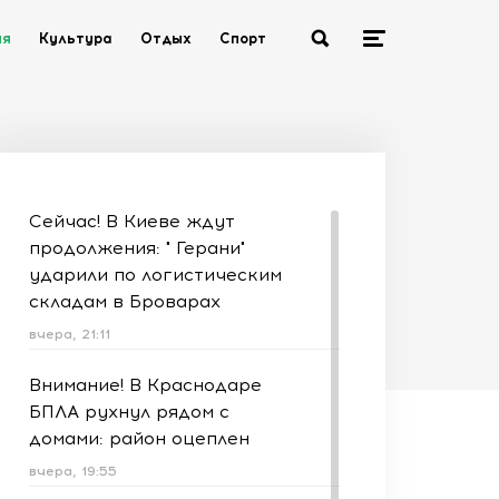
ия
Культура
Отдых
Спорт
Сейчас! В Киеве ждут
продолжения: " Герани"
ударили по логистическим
складам в Броварах
вчера, 21:11
Внимание! В Краснодаре
БПЛА рухнул рядом с
домами: район оцеплен
вчера, 19:55