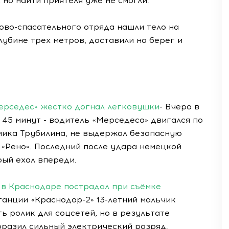
 но найти приятеля уже не смогли.
во-спасательного отряда нашли тело на
лубине трех метров, доставили на берег и
ерседес» жестко догнал легковушки
- Вчера в
а 45 минут - водитель «Мерседеса» двигался по
мика Трубилина, не выдержал безопасную
«Рено». Последний после удара немецкой
рый ехал впереди.
к в Краснодаре пострадал при съёмке
танции «Краснодар-2» 13-летний мальчик
ь ролик для соцсетей, но в результате
оразил сильный электрический разряд.