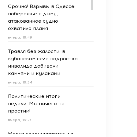
Срочно! Взрывы в Одессе:
побережье в дыму,
атакованное судно
охватило пламя
вчера, 19:49
Травля без жалости: в
кубанском селе подростка-
инвалида добивали
камнями и кулаками
вчера, 19:34
Политические итоги
недели. Мы ничего не
простим!
вчера, 19:21
Места заканчиваются до