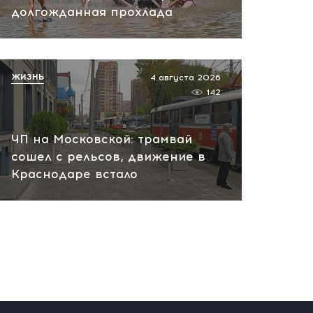
долгожданная прохлада
пожар на НПЗ
вчера, 12:18
ЖИЗНЬ
4 августа 2026
142
ЧП на Московской: трамвай
сошел с рельсов, движение в
Краснодаре встало