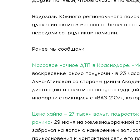
Друзья поплыли, чтобы оказать помощь,
Водолазы Южного регионального поиско
удалении около 5 метров от берега на г
передали сотрудникам полиции.
Ранее мы сообщали:
Массовое ночное ДТП в Краснодаре: «М
воскресенье, около полуночи - в 23 час
Алма-Атинской со стороны улицы Акаде
дистанцию и наехал на попутно едущий 
иномарки столкнулся с «ВАЗ-2107», кото
Цена хайпа — 27 тысяч вольт: подросто
ролика
- 29 июня на железнодорожной с
забрался на вагон с намерением записат
прикосновения к контактной сети его п