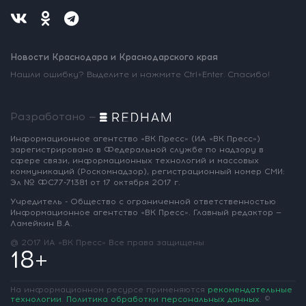
Новости Краснодара и Краснодарского края
Нашли ошибку? Выделите и нажмите Ctrl+Enter. Спасибо!
Разработано —
Информационное агентство «ВК Пресс»
(ИА «ВК Пресс»)
зарегистрировано
в Федеральной службе по надзору
в
сфере связи, информационных
технологий и массовых
коммуникаций
(Роскомнадзор),
регистрационный номер СМИ:
Эл № ФС77-71381
от 17 октября 2017 г.
Учредитель - Общество с ограниченной
ответственностью
Информационное
агентство «ВК Пресс».
Главный редактор —
Ламейкин В.А.
@ 2017 ИА «ВК Пресс»
Все права защищены
18+
На информационном ресурсе применяются
рекомендательные
технологии
.
Политика обработки персональных данных
.
©