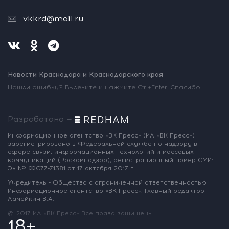
vkkrd@mail.ru
Новости Краснодара и Краснодарского края
Нашли ошибку? Выделите и нажмите Ctrl+Enter. Спасибо!
Разработано —
Информационное агентство «ВК Пресс»
(ИА «ВК Пресс»)
зарегистрировано
в Федеральной службе по надзору
в
сфере связи, информационных
технологий и массовых
коммуникаций
(Роскомнадзор),
регистрационный номер СМИ:
Эл № ФС77-71381
от 17 октября 2017 г.
Учредитель - Общество с ограниченной
ответственностью
Информационное
агентство «ВК Пресс».
Главный редактор —
Ламейкин В.А.
@ 2017 ИА «ВК Пресс»
Все права защищены
18+