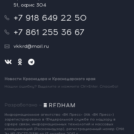
51, офис 304
+7 918 649 22 50
+7 861 255 36 67
vkkrd@mail.ru
Новости Краснодара и Краснодарского края
Нашли ошибку? Выделите и нажмите Ctrl+Enter. Спасибо!
Разработано —
Информационное агентство «ВК Пресс»
(ИА «ВК Пресс»)
зарегистрировано
в Федеральной службе по надзору
в
сфере связи, информационных
технологий и массовых
коммуникаций
(Роскомнадзор),
регистрационный номер СМИ:
Эл № ФС77-71381
от 17 октября 2017 г.