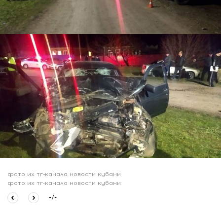
фото их тг-канала новости кубани
фото их тг-канала новости кубани
-
/
-