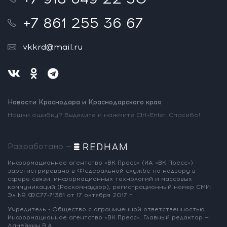
+7 861 255 36 67
vkkrd@mail.ru
Новости Краснодара и Краснодарского края
Нашли ошибку? Выделите и нажмите Ctrl+Enter. Спасибо!
Разработано —
Информационное агентство «ВК Пресс»
(ИА «ВК Пресс»)
зарегистрировано
в Федеральной службе по надзору
в
сфере связи, информационных
технологий и массовых
коммуникаций
(Роскомнадзор),
регистрационный номер СМИ:
Эл № ФС77-71381
от 17 октября 2017 г.
Учредитель - Общество с ограниченной
ответственностью
Информационное
агентство «ВК Пресс».
Главный редактор —
Ламейкин В.А.