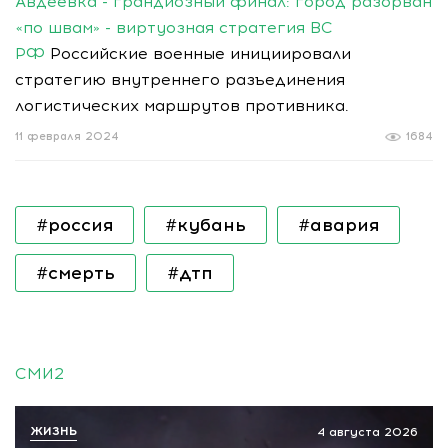
Авдеевка - грандиозный финал: город разорван
«по швам» - виртуозная стратегия ВС
РФ
Российские военные инициировали
стратегию внутреннего разъединения
логистических маршрутов противника.
11 февраля 2024
1684
#россия
#кубань
#авария
#смерть
#дтп
СМИ2
ЖИЗНЬ
4 августа 2026