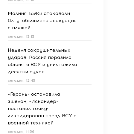
Молния! БЭКи атаковали
Ялту: объявлена эвакуация
с пляжей
сегодня, 13:13
Неделя сокрушительных
ударов: Россия поразила
объекты ВСУ и уничтожила
десятки судов
сегодня, 12:43
«Герань» остановила
эшелон, «Искандер»
поставил точку:
ликвидирован поезд ВСУ с
военной техникой
сегодня, 11:56