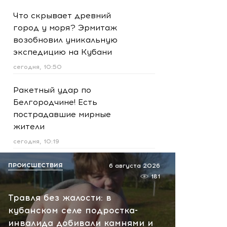
Что скрывает древний
город у моря? Эрмитаж
возобновил уникальную
экспедицию на Кубани
сегодня, 10:50
Ракетный удар по
Белгородчине! Есть
пострадавшие мирные
жители
сегодня, 10:19
Срочно! В Геленджике и
ПРОИСШЕСТВИЯ
6 августа 2026
Новороссийске громко -
181
работает ПВО:
Травля без жалости: в
рекомендуется уйти с
кубанском селе подростка-
пляжей
инвалида добивали камнями и