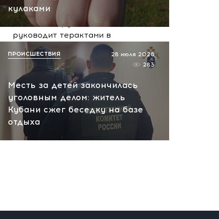
сегодня, 10:13
кулаками
НАТО планирует и
руководит терактами в
России! Сенсационное
ПРОИСШЕСТВИЯ
28 июля 2026
заявление хакеров
283
сегодня, 10:07
Месть за детей закончилась
уголовным делом: житель
Кубани сжег беседку на базе
отдыха