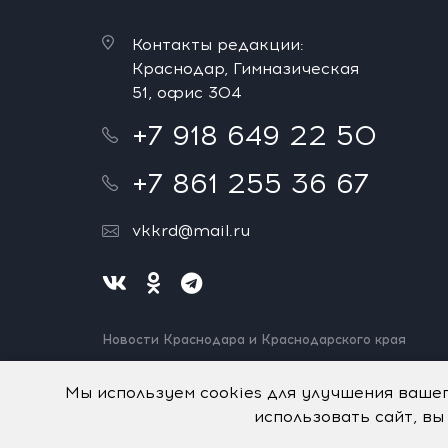
Контакты редакции:
Краснодар, Гимназическая
51, офис 304
+7 918 649 22 50
+7 861 255 36 67
vkkrd@mail.ru
Новости Краснодара и Краснодарского края
Нашли ошибку? Выделите и нажмите Ctrl+Enter.
Спасибо!
Мы используем cookies для улучшения ваше
использовать сайт, вы