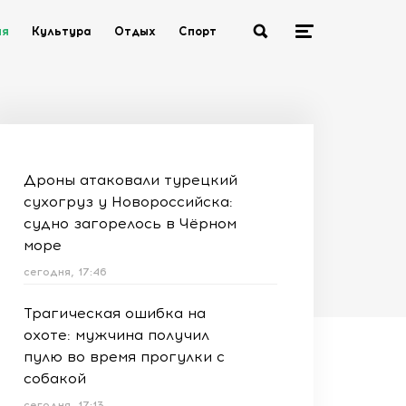
ия
Культура
Отдых
Спорт
Дроны атаковали турецкий
сухогруз у Новороссийска:
судно загорелось в Чёрном
море
сегодня, 17:46
Трагическая ошибка на
охоте: мужчина получил
пулю во время прогулки с
собакой
сегодня, 17:13