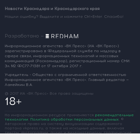
Новости Краснодара и Краснодарского края
Нашли ошибку? Выделите и нажмите Ctrl+Enter. Спасибо!
Разработано —
Информационное агентство «ВК Пресс»
(ИА «ВК Пресс»)
зарегистрировано
в Федеральной службе по надзору
в
сфере связи, информационных
технологий и массовых
коммуникаций
(Роскомнадзор),
регистрационный номер СМИ:
Эл № ФС77-71381
от 17 октября 2017 г.
Учредитель - Общество с ограниченной
ответственностью
Информационное
агентство «ВК Пресс».
Главный редактор —
Ламейкин В.А.
@ 2017 ИА «ВК Пресс»
Все права защищены
18+
На информационном ресурсе применяются
рекомендательные
технологии
.
Политика обработки персональных данных
.
©
Авторское право на систему визуализации содержимого
портала vkpress.ru, а также на исходные данные, включая
тексты, фотографии, аудио и видеоматериалы, графические
изображения, иные произведения и товарные знаки