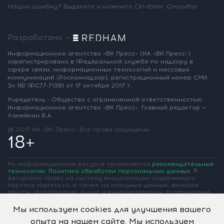
Нашли ошибку? Выделите и нажмите Ctrl+Enter. Спасибо!
Разработано —
Информационное агентство «ВК Пресс»
(ИА «ВК Пресс»)
зарегистрировано
в Федеральной службе по надзору
в
сфере связи, информационных
технологий и массовых
коммуникаций
(Роскомнадзор),
регистрационный номер СМИ:
Эл № ФС77-71381
от 17 октября 2017 г.
Учредитель - Общество с ограниченной
ответственностью
Информационное
агентство «ВК Пресс».
Главный редактор —
Ламейкин В.А.
@ 2017 ИА «ВК Пресс»
Все права защищены
18+
На информационном ресурсе применяются
рекомендательные
технологии
.
Политика обработки персональных данных
.
©
Авторское право на систему визуализации содержимого
портала vkpress.ru, а также на исходные данные, включая
тексты, фотографии, аудио и видеоматериалы, графические
изображения, иные произведения и товарные знаки
принадлежит ООО «Информационное агентство «ВК Пресс» и
Мы используем cookies для улучшения вашего
ООО «Вольная Кубань». Частичное цитирование возможно
опыта на нашем сайте. Мы используем
только при условии гиперссылки на vkpress.ru