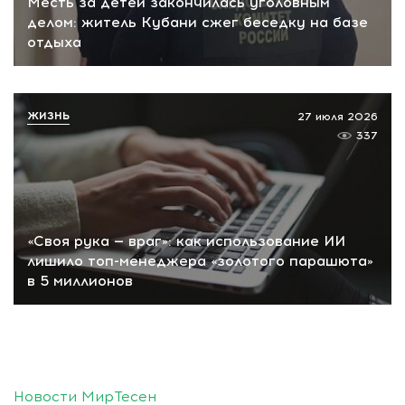
Месть за детей закончилась уголовным
делом: житель Кубани сжег беседку на базе
отдыха
ЖИЗНЬ
27 июля 2026
337
«Своя рука — враг»: как использование ИИ
лишило топ-менеджера «золотого парашюта»
в 5 миллионов
Новости МирТесен