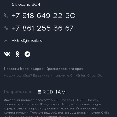
51, офис 304
+7 918 649 22 50
+7 861 255 36 67
vkkrd@mail.ru
Новости Краснодара и Краснодарского края
Нашли ошибку? Выделите и нажмите Ctrl+Enter. Спасибо!
Разработано —
Информационное агентство «ВК Пресс»
(ИА «ВК Пресс»)
зарегистрировано
в Федеральной службе по надзору
в
сфере связи, информационных
технологий и массовых
коммуникаций
(Роскомнадзор),
регистрационный номер СМИ:
Эл № ФС77-71381
от 17 октября 2017 г.