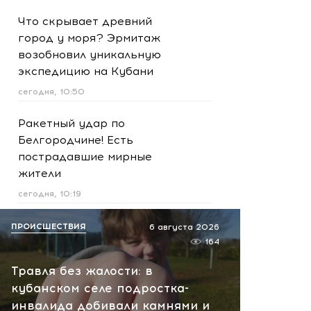
Что скрывает древний
город у моря? Эрмитаж
возобновил уникальную
экспедицию на Кубани
сегодня, 10:50
Ракетный удар по
Белгородчине! Есть
пострадавшие мирные
жители
сегодня, 10:19
Срочно! В Геленджике и
ПРОИСШЕСТВИЯ
6 августа 2026
Новороссийске громко -
164
работает ПВО:
Травля без жалости: в
рекомендуется уйти с
кубанском селе подростка-
пляжей
инвалида добивали камнями и