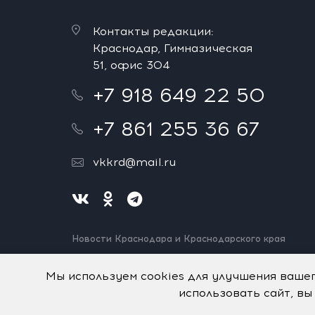
Контакты редакции:
Краснодар, Гимназическая
51, офис 304
+7 918 649 22 50
+7 861 255 36 67
vkkrd@mail.ru
Новости Краснодара и Краснодарского края
Нашли ошибку? Выделите и нажмите Ctrl+Enter.
Спасибо!
Мы используем cookies для улучшения ваше
использовать сайт, вы