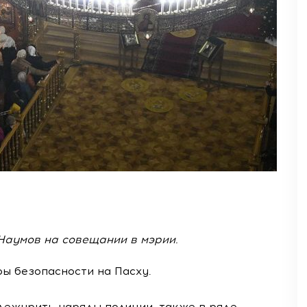
Наумов на совещании в мэрии.
ры безопасности на Пасху.
т дежурить наряды полиции, также в ряде