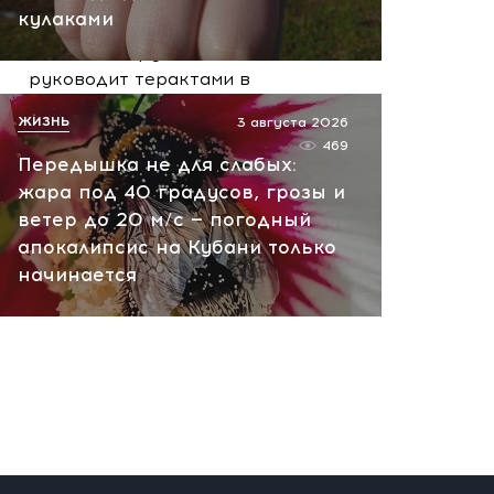
сегодня, 10:13
кулаками
НАТО планирует и
руководит терактами в
России! Сенсационное
ЖИЗНЬ
3 августа 2026
заявление хакеров
469
Передышка не для слабых:
сегодня, 10:07
жара под 40 градусов, грозы и
ветер до 20 м/с — погодный
апокалипсис на Кубани только
начинается