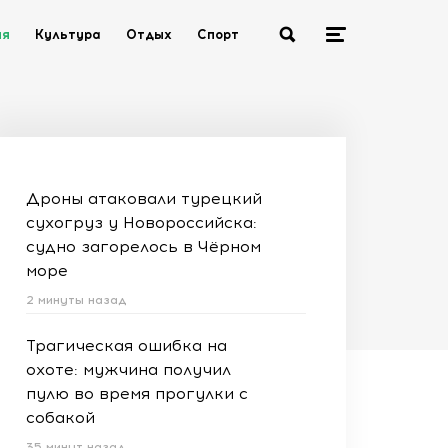
ия
Культура
Отдых
Спорт
Дроны атаковали турецкий
сухогруз у Новороссийска:
судно загорелось в Чёрном
море
2 минуты назад
Трагическая ошибка на
охоте: мужчина получил
пулю во время прогулки с
собакой
35 минут назад