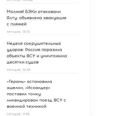
Молния! БЭКи атаковали
Ялту: объявлена эвакуация
с пляжей
сегодня, 13:13
Неделя сокрушительных
ударов: Россия поразила
объекты ВСУ и уничтожила
десятки судов
сегодня, 12:43
«Герань» остановила
эшелон, «Искандер»
поставил точку:
ликвидирован поезд ВСУ с
военной техникой
сегодня, 11:56