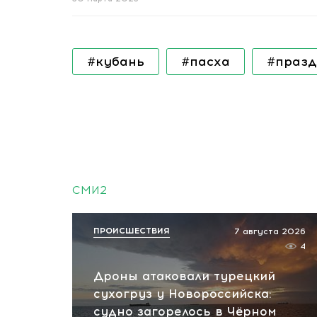
#кубань
#пасха
#празд
СМИ2
ПРОИСШЕСТВИЯ
7 августа 2026
4
Дроны атаковали турецкий
сухогруз у Новороссийска:
судно загорелось в Чёрном