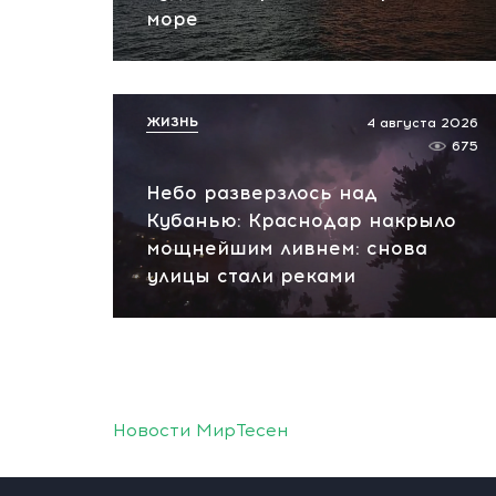
море
ЖИЗНЬ
4 августа 2026
675
Небо разверзлось над
Кубанью: Краснодар накрыло
мощнейшим ливнем: снова
улицы стали реками
Новости МирТесен