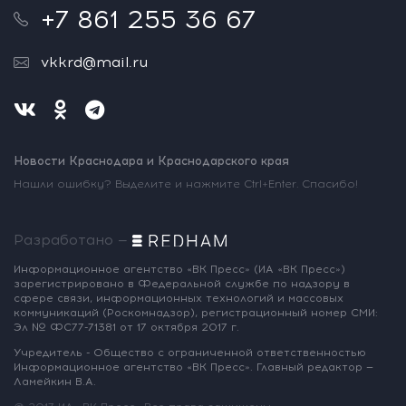
+7 861 255 36 67
vkkrd@mail.ru
Новости Краснодара и Краснодарского края
Нашли ошибку? Выделите и нажмите Ctrl+Enter. Спасибо!
Разработано —
Информационное агентство «ВК Пресс»
(ИА «ВК Пресс»)
зарегистрировано
в Федеральной службе по надзору
в
сфере связи, информационных
технологий и массовых
коммуникаций
(Роскомнадзор),
регистрационный номер СМИ:
Эл № ФС77-71381
от 17 октября 2017 г.
Учредитель - Общество с ограниченной
ответственностью
Информационное
агентство «ВК Пресс».
Главный редактор —
Ламейкин В.А.