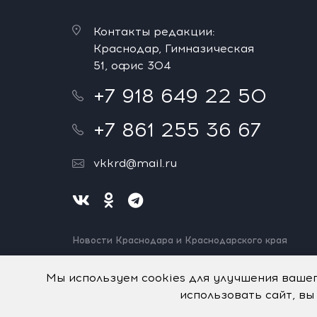
Контакты редакции:
Краснодар, Гимназическая
51, офис 304
+7 918 649 22 50
+7 861 255 36 67
vkkrd@mail.ru
Новости Краснодара и Краснодарского края
Нашли ошибку? Выделите и нажмите Ctrl+Enter.
Спасибо!
Мы используем cookies для улучшения ваше
использовать сайт, вы