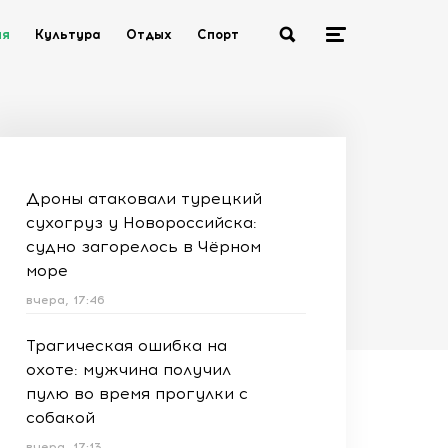
ия
Культура
Отдых
Спорт
Дроны атаковали турецкий
сухогруз у Новороссийска:
судно загорелось в Чёрном
море
вчера, 17:46
Трагическая ошибка на
охоте: мужчина получил
пулю во время прогулки с
собакой
вчера, 17:13