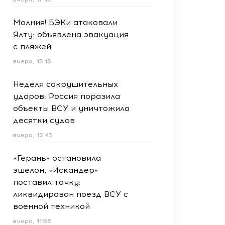
Молния! БЭКи атаковали
Ялту: объявлена эвакуация
с пляжей
вчера, 13:13
Неделя сокрушительных
ударов: Россия поразила
объекты ВСУ и уничтожила
десятки судов
вчера, 12:43
«Герань» остановила
эшелон, «Искандер»
поставил точку:
ликвидирован поезд ВСУ с
военной техникой
вчера, 11:56