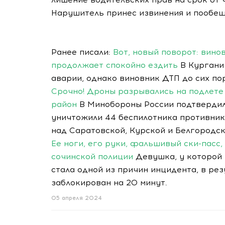
Нарушитель принес извинения и пообеща
Ранее писали:
Вот, новый поворот: вин
продолжает спокойно ездить
В Курганин
аварии, однако виновник ДТП до сих по
Срочно! Дроны разрывались на подлете
район
В Минобороны России подтвердил
уничтожили 44 беспилотника противник
над Саратовской, Курской и Белгородск
Ее ноги, его руки, фальшивый ски-пасс,
сочинской полиции
Девушка, у которой 
стала одной из причин инцидента, в ре
заблокирован на 20 минут.
05 апреля 2024