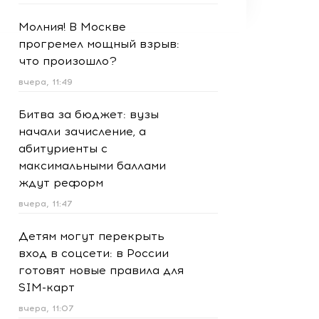
Молния! В Москве
прогремел мощный взрыв:
что произошло?
вчера, 11:49
Битва за бюджет: вузы
начали зачисление, а
абитуриенты с
максимальными баллами
ждут реформ
вчера, 11:47
Детям могут перекрыть
вход в соцсети: в России
готовят новые правила для
SIM-карт
вчера, 11:07