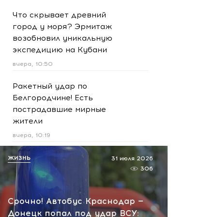
Что скрывает древний
город у моря? Эрмитаж
возобновил уникальную
экспедицию на Кубани
вчера, 10:50
Ракетный удар по
Белгородчине! Есть
пострадавшие мирные
жители
вчера, 10:19
Срочно! В Геленджике и
ЖИЗНЬ
31 июля 2026
Новороссийске громко -
306
работает ПВО:
рекомендуется уйти с
Срочно! Автобус Краснодар —
пляжей
Донецк попал под удар ВСУ: