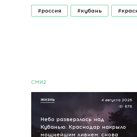
#россия
#кубань
#крас
СМИ2
ЖИЗНЬ
4 августа 2026
676
Небо разверзлось над
Кубанью: Краснодар накрыло
мощнейшим ливнем: снова