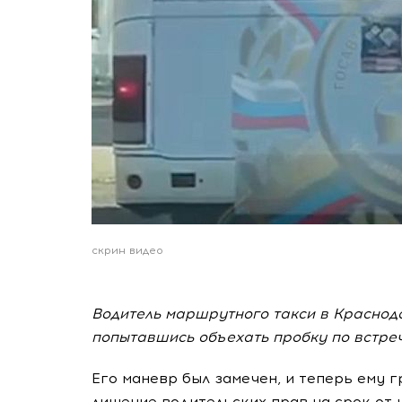
скрин видео
Водитель маршрутного такси в Красно
попытавшись объехать пробку по встреч
Его маневр был замечен, и теперь ему 
лишение водительских прав на срок от 