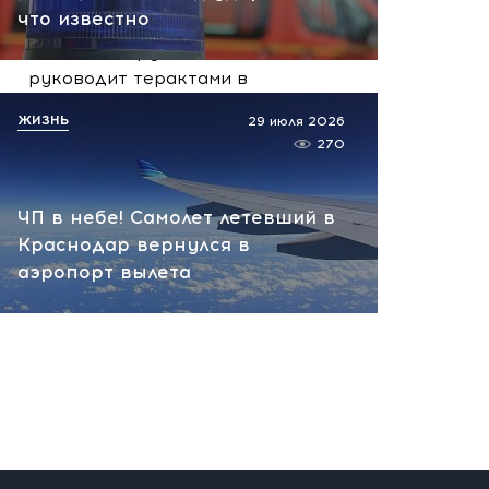
вчера, 10:13
что известно
НАТО планирует и
руководит терактами в
России! Сенсационное
ЖИЗНЬ
29 июля 2026
заявление хакеров
270
вчера, 10:07
ЧП в небе! Самолет летевший в
Краснодар вернулся в
аэропорт вылета