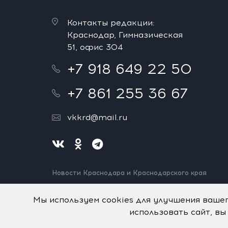
Контакты редакции:
Краснодар, Гимназическая
51, офис 304
+7 918 649 22 50
+7 861 255 36 67
vkkrd@mail.ru
Новости Краснодара и Краснодарского края
Нашли ошибку? Выделите и нажмите Ctrl+Enter.
Спасибо!
Мы используем cookies для улучшения ваше
использовать сайт, вы