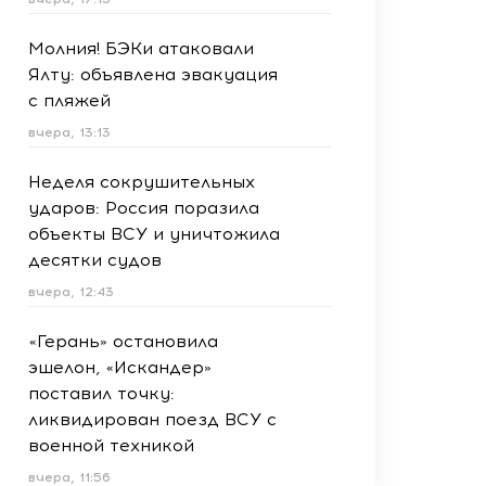
Молния! БЭКи атаковали
Ялту: объявлена эвакуация
с пляжей
вчера, 13:13
Неделя сокрушительных
ударов: Россия поразила
объекты ВСУ и уничтожила
десятки судов
вчера, 12:43
«Герань» остановила
эшелон, «Искандер»
поставил точку:
ликвидирован поезд ВСУ с
военной техникой
вчера, 11:56