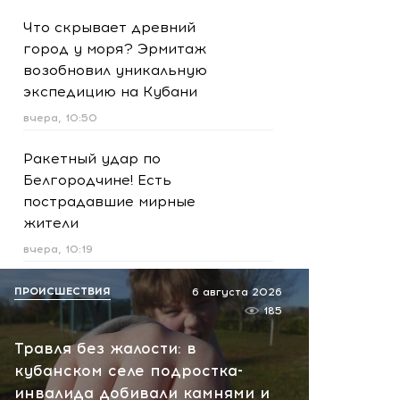
Что скрывает древний
город у моря? Эрмитаж
возобновил уникальную
экспедицию на Кубани
вчера, 10:50
Ракетный удар по
Белгородчине! Есть
пострадавшие мирные
жители
вчера, 10:19
Срочно! В Геленджике и
ПРОИСШЕСТВИЯ
6 августа 2026
Новороссийске громко -
185
работает ПВО:
Травля без жалости: в
рекомендуется уйти с
кубанском селе подростка-
пляжей
инвалида добивали камнями и