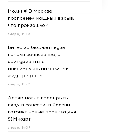
Молния! В Москве
прогремел мощный взрыв:
что произошло?
вчера, 11:49
Битва за бюджет: вузы
начали зачисление, а
абитуриенты с
максимальными баллами
ждут реформ
вчера, 11:47
Детям могут перекрыть
вход в соцсети: в России
готовят новые правила для
SIM-карт
вчера, 11:07