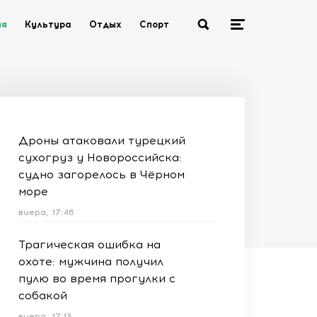
ия
Культура
Отдых
Спорт
Дроны атаковали турецкий
сухогруз у Новороссийска:
судно загорелось в Чёрном
море
вчера, 17:46
Трагическая ошибка на
охоте: мужчина получил
пулю во время прогулки с
собакой
вчера, 17:13