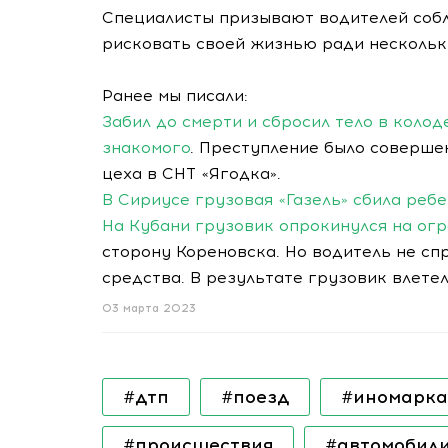
Специалисты призывают водителей соб
рисковать своей жизнью ради нескольк
Ранее мы писали:
Забил до смерти и сбросил тело в колод
знакомого
. Преступление было соверше
цеха в СНТ «Ягодка».
В Сириусе грузовая «Газель» сбила реб
На Кубани грузовик опрокинулся на ог
сторону Кореновска. Но водитель не сп
средства. В результате грузовик влетел
03 марта 2023
#дтп
#поезд
#иномарка
#происшествия
#автомобил