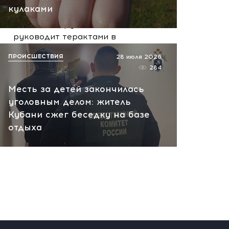
вчера, 10:13
кулаками
НАТО планирует и
руководит терактами в
России! Сенсационное
ПРОИСШЕСТВИЯ
28 июля 2026
заявление хакеров
284
вчера, 10:07
Месть за детей закончилась
уголовным делом: житель
Кубани сжег беседку на базе
отдыха