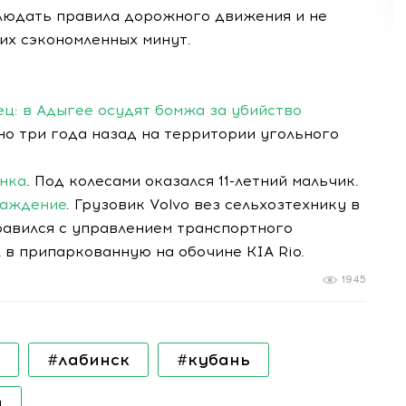
людать правила дорожного движения и не
их сэкономленных минут.
ец: в Адыгее осудят бомжа за убийство
но три года назад на территории угольного
енка
. Под колесами оказался 11-летний мальчик.
раждение
. Грузовик Volvo вез сельхозтехнику в
равился с управлением транспортного
 в припаркованную на обочине KIA Rio.
1945
#лабинск
#кубань
и