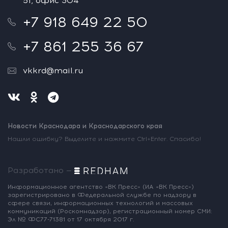
51, офис 304
+7 918 649 22 50
+7 861 255 36 67
vkkrd@mail.ru
Новости Краснодара и Краснодарского края
Нашли ошибку? Выделите и нажмите Ctrl+Enter. Спасибо!
Разработано —
Информационное агентство «ВК Пресс»
(ИА «ВК Пресс»)
зарегистрировано
в Федеральной службе по надзору
в
сфере связи, информационных
технологий и массовых
коммуникаций
(Роскомнадзор),
регистрационный номер СМИ:
Эл № ФС77-71381
от 17 октября 2017 г.