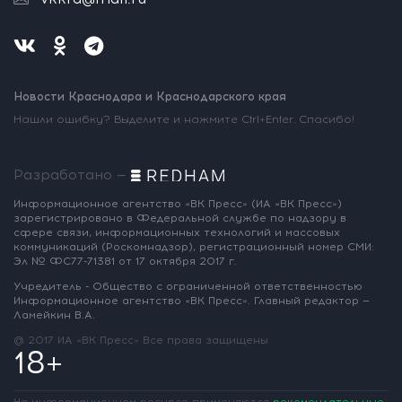
Новости Краснодара и Краснодарского края
Нашли ошибку? Выделите и нажмите Ctrl+Enter. Спасибо!
Разработано —
Информационное агентство «ВК Пресс»
(ИА «ВК Пресс»)
зарегистрировано
в Федеральной службе по надзору
в
сфере связи, информационных
технологий и массовых
коммуникаций
(Роскомнадзор),
регистрационный номер СМИ:
Эл № ФС77-71381
от 17 октября 2017 г.
Учредитель - Общество с ограниченной
ответственностью
Информационное
агентство «ВК Пресс».
Главный редактор —
Ламейкин В.А.
@ 2017 ИА «ВК Пресс»
Все права защищены
18+
На информационном ресурсе применяются
рекомендательные