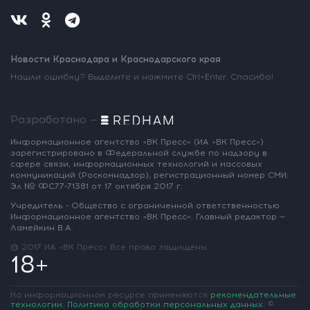
Новости Краснодара и Краснодарского края
Нашли ошибку? Выделите и нажмите Ctrl+Enter. Спасибо!
Разработано —
Информационное агентство «ВК Пресс»
(ИА «ВК Пресс»)
зарегистрировано
в Федеральной службе по надзору
в
сфере связи, информационных
технологий и массовых
коммуникаций
(Роскомнадзор),
регистрационный номер СМИ:
Эл № ФС77-71381
от 17 октября 2017 г.
Учредитель - Общество с ограниченной
ответственностью
Информационное
агентство «ВК Пресс».
Главный редактор —
Ламейкин В.А.
@ 2017 ИА «ВК Пресс»
Все права защищены
18+
На информационном ресурсе применяются
рекомендательные
технологии
.
Политика обработки персональных данных
.
©