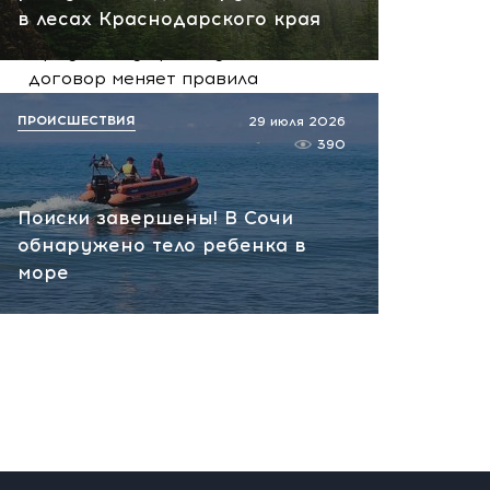
в лесах Краснодарского края
Иран получает ключ к
Ормузскому проливу: новый
договор меняет правила
игры на Ближнем Востоке
ПРОИСШЕСТВИЯ
29 июля 2026
сегодня, 10:33
390
Поиски завершены! В Сочи
обнаружено тело ребенка в
море