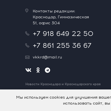
Контакты редакции:
Краснодар, Гимназическая
51, офис 304
+7 918 649 22 50
+7 861 255 36 67
vkkrd@mail.ru
Новости Краснодара и Краснодарского края
Нашли ошибку? Выделите и нажмите Ctrl+Enter.
Спасибо!
Мы используем cookies для улучшения ваше
использовать сайт, вы