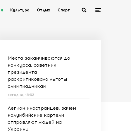
ия
Культура
Отдых
Спорт
Места заканчиваются до
конкурса: советник
президента
раскритиковала льготы
олимпиадникам
сегодня, 15:33
Легион иностранцев: зачем
колумбийские картели
отправляют людей на
Украину