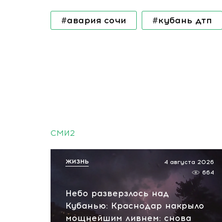
#авария сочи
#кубань дтп
СМИ2
ЖИЗНЬ
4 августа 2026
664
Небо разверзлось над
Кубанью: Краснодар накрыло
мощнейшим ливнем: снова