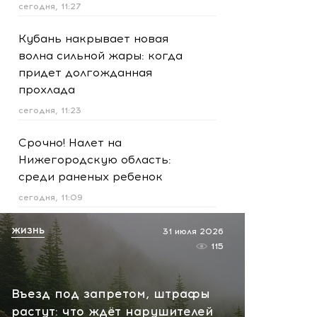
сегодня, 11:27
Кубань накрывает новая
волна сильной жары: когда
придет долгожданная
прохлада
сегодня, 11:23
Срочно! Налет на
Нижегородскую область:
среди раненых ребенок
сегодня, 11:09
Курорты Кубани готовятся
ЖИЗНЬ
31 июля 2026
к угрозам: рядом с пляжами
115
появились места для
спасения
Въезд под запретом, штрафы
сегодня, 10:45
растут: что ждёт нарушителей