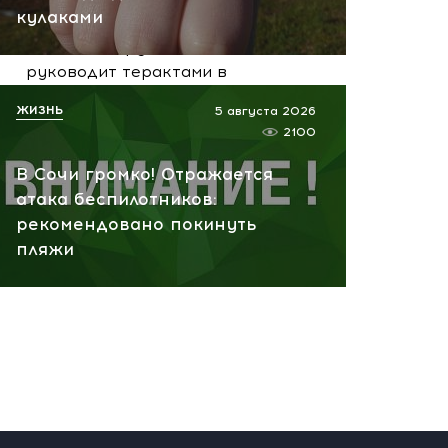
вчера, 10:13
кулаками
НАТО планирует и
руководит терактами в
России! Сенсационное
ЖИЗНЬ
5 августа 2026
заявление хакеров
2100
вчера, 10:07
В Сочи громко! Отражается
атака беспилотников:
рекомендовано покинуть
пляжи