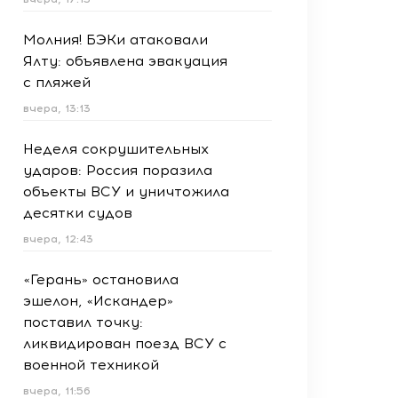
Молния! БЭКи атаковали
Ялту: объявлена эвакуация
с пляжей
вчера, 13:13
Неделя сокрушительных
ударов: Россия поразила
объекты ВСУ и уничтожила
десятки судов
вчера, 12:43
«Герань» остановила
эшелон, «Искандер»
поставил точку:
ликвидирован поезд ВСУ с
военной техникой
вчера, 11:56