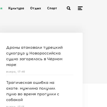
ия
Культура
Отдых
Спорт
Дроны атаковали турецкий
сухогруз у Новороссийска:
судно загорелось в Чёрном
море
вчера, 17:46
Трагическая ошибка на
охоте: мужчина получил
пулю во время прогулки с
собакой
вчера, 17:13