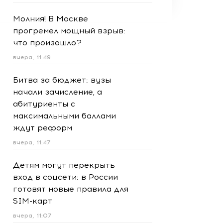
Молния! В Москве
прогремел мощный взрыв:
что произошло?
вчера, 11:49
Битва за бюджет: вузы
начали зачисление, а
абитуриенты с
максимальными баллами
ждут реформ
вчера, 11:47
Детям могут перекрыть
вход в соцсети: в России
готовят новые правила для
SIM-карт
вчера, 11:07