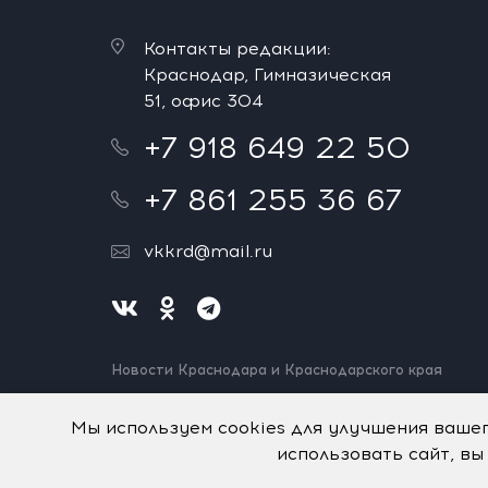
Контакты редакции:
Краснодар, Гимназическая
51, офис 304
+7 918 649 22 50
+7 861 255 36 67
vkkrd@mail.ru
Новости Краснодара и Краснодарского края
Нашли ошибку? Выделите и нажмите Ctrl+Enter.
Спасибо!
Мы используем cookies для улучшения ваше
использовать сайт, вы