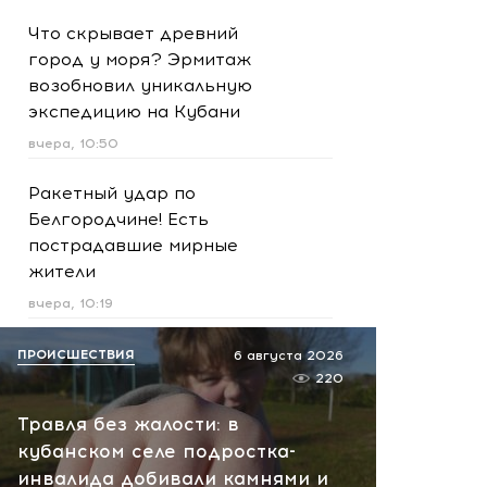
Что скрывает древний
город у моря? Эрмитаж
возобновил уникальную
экспедицию на Кубани
вчера, 10:50
Ракетный удар по
Белгородчине! Есть
пострадавшие мирные
жители
вчера, 10:19
Срочно! В Геленджике и
ПРОИСШЕСТВИЯ
6 августа 2026
Новороссийске громко -
220
работает ПВО:
Травля без жалости: в
рекомендуется уйти с
кубанском селе подростка-
пляжей
инвалида добивали камнями и