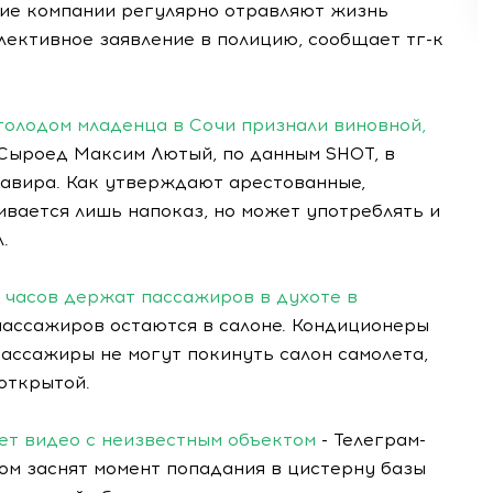
хие компании регулярно отравляют жизнь
лективное заявление в полицию, сообщает тг-к
голодом младенца в Сочи признали виновной,
 Сыроед Максим Лютый, по данным SHOT, в
авира. Как утверждают арестованные,
ается лишь напоказ, но может употреблять и
.
х часов держат пассажиров в духоте в
пассажиров остаются в салоне. Кондиционеры
Пассажиры не могут покинуть салон самолета,
открытой.
яет видео с неизвестным объектом
- Телеграм-
ом заснят момент попадания в цистерну базы