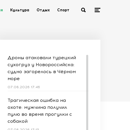
ия
Культура
Отдых
Спорт
Дроны атаковали турецкий
сухогруз у Новороссийска:
судно загорелось в Чёрном
море
07.08.2026 17:46
Трагическая ошибка на
охоте: мужчина получил
пулю во время прогулки с
собакой
07.08.2026 17:13