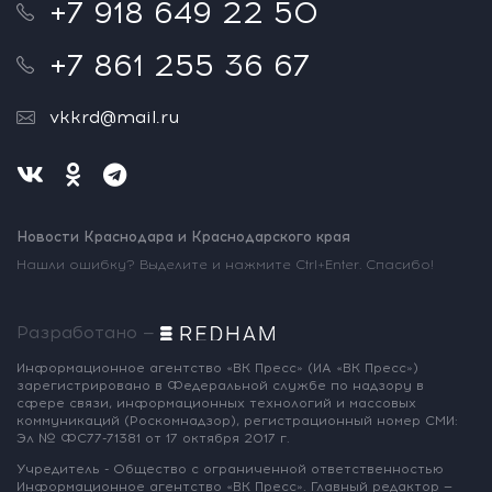
+7 918 649 22 50
+7 861 255 36 67
vkkrd@mail.ru
Новости Краснодара и Краснодарского края
Нашли ошибку? Выделите и нажмите Ctrl+Enter. Спасибо!
Разработано —
Информационное агентство «ВК Пресс»
(ИА «ВК Пресс»)
зарегистрировано
в Федеральной службе по надзору
в
сфере связи, информационных
технологий и массовых
коммуникаций
(Роскомнадзор),
регистрационный номер СМИ:
Эл № ФС77-71381
от 17 октября 2017 г.
Учредитель - Общество с ограниченной
ответственностью
Информационное
агентство «ВК Пресс».
Главный редактор —