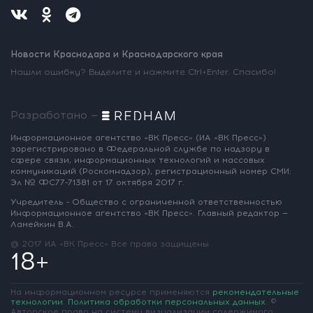
Новости Краснодара и Краснодарского края
Нашли ошибку? Выделите и нажмите Ctrl+Enter. Спасибо!
Разработано —
Информационное агентство «ВК Пресс»
(ИА «ВК Пресс»)
зарегистрировано
в Федеральной службе по надзору
в
сфере связи, информационных
технологий и массовых
коммуникаций
(Роскомнадзор),
регистрационный номер СМИ:
Эл № ФС77-71381
от 17 октября 2017 г.
Учредитель - Общество с ограниченной
ответственностью
Информационное
агентство «ВК Пресс».
Главный редактор —
Ламейкин В.А.
@ 2017 ИА «ВК Пресс»
Все права защищены
18+
На информационном ресурсе применяются
рекомендательные
технологии
.
Политика обработки персональных данных
.
©
Авторское право на систему визуализации содержимого