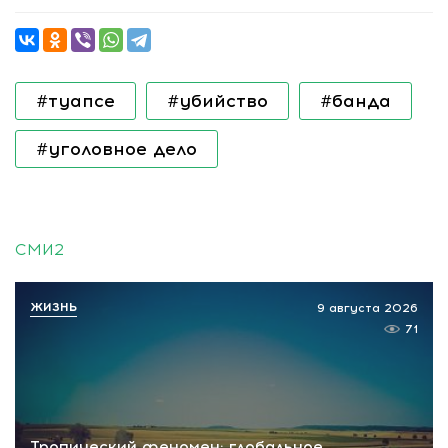
#туапсе
#убийство
#банда
#уголовное дело
СМИ2
ЖИЗНЬ
9 августа 2026
71
Тропический феномен: глобальное