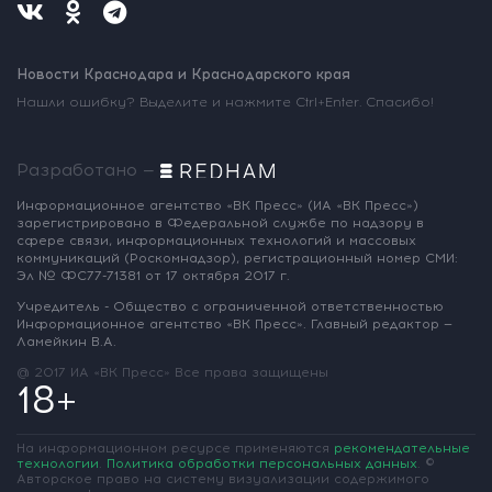
Новости Краснодара и Краснодарского края
Нашли ошибку? Выделите и нажмите Ctrl+Enter. Спасибо!
Разработано —
Информационное агентство «ВК Пресс»
(ИА «ВК Пресс»)
зарегистрировано
в Федеральной службе по надзору
в
сфере связи, информационных
технологий и массовых
коммуникаций
(Роскомнадзор),
регистрационный номер СМИ:
Эл № ФС77-71381
от 17 октября 2017 г.
Учредитель - Общество с ограниченной
ответственностью
Информационное
агентство «ВК Пресс».
Главный редактор —
Ламейкин В.А.
@ 2017 ИА «ВК Пресс»
Все права защищены
18+
На информационном ресурсе применяются
рекомендательные
технологии
.
Политика обработки персональных данных
.
©
Авторское право на систему визуализации содержимого