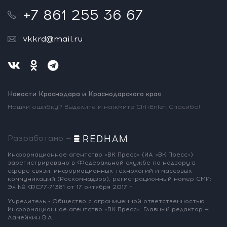
+7 861 255 36 67
vkkrd@mail.ru
Новости Краснодара и Краснодарского края
Нашли ошибку? Выделите и нажмите Ctrl+Enter. Спасибо!
Разработано —
Информационное агентство «ВК Пресс»
(ИА «ВК Пресс»)
зарегистрировано
в Федеральной службе по надзору
в
сфере связи, информационных
технологий и массовых
коммуникаций
(Роскомнадзор),
регистрационный номер СМИ:
Эл № ФС77-71381
от 17 октября 2017 г.
Учредитель - Общество с ограниченной
ответственностью
Информационное
агентство «ВК Пресс».
Главный редактор —
Ламейкин В.А.