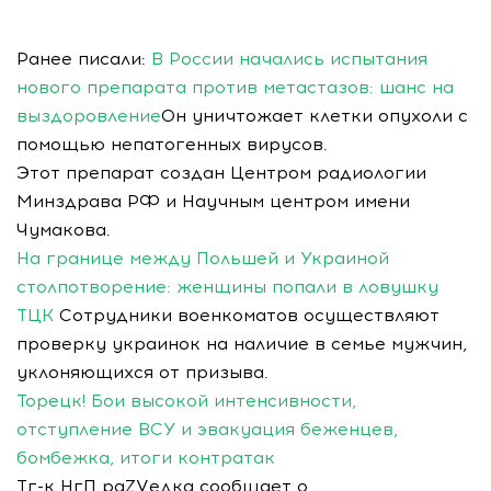
Ранее писали:
В России начались испытания
нового препарата против метастазов: шанс на
выздоровление
Он уничтожает клетки опухоли с
помощью непатогенных вирусов.
Этот препарат создан Центром радиологии
Минздрава РФ и Научным центром имени
Чумакова.
На границе между Польшей и Украиной
столпотворение: женщины попали в ловушку
ТЦК
Сотрудники военкоматов осуществляют
проверку украинок на наличие в семье мужчин,
уклоняющихся от призыва.
Торецк! Бои высокой интенсивности,
отступление ВСУ и эвакуация беженцев,
бомбежка, итоги контратак
Тг-к НгП раZVедка сообщает о